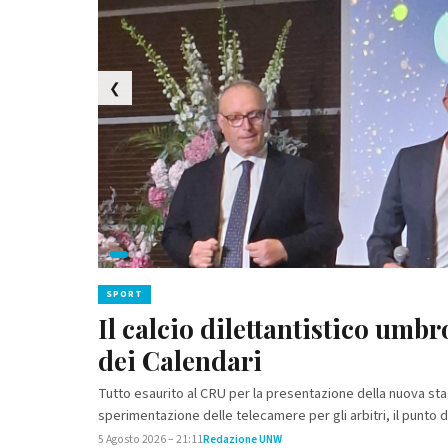
❮
SPORT
SPORT
Il calcio dilettantistico umbr
Stagione 2026/27: ecco il n
dei Calendari
rossoverde
Tutto esaurito al CRU per la presentazione della nuova st
(UNWEB) Terni. Il Club rende noto lo staff comunicazione 
sperimentazione delle telecamere per gli arbitri, il pun
Responsabile Ufficio Stampa Iago Stamigna - Coordinato
5 Agosto 2026 – 21:11
1 Agosto 2026 – 09:51
Redazione UNW
Redazione UNW