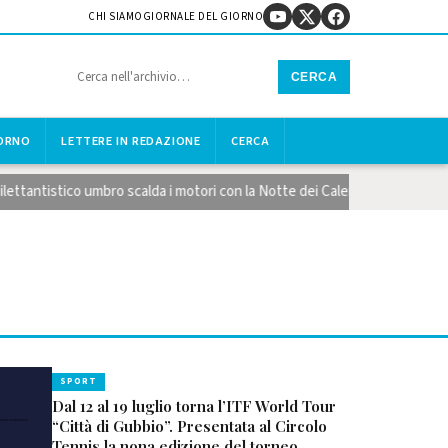
CHI SIAMO
GIORNALE DEL GIORNO
CERCA
IORNO
LETTERE IN REDAZIONE
CERCA
ntistico umbro scalda i motori con la Notte dei Calendari
Lago Tr
SPORT
Dal 12 al 19 luglio torna l’ITF World Tour
“Città di Gubbio”. Presentata al Circolo
Tennis la nona edizione del torneo