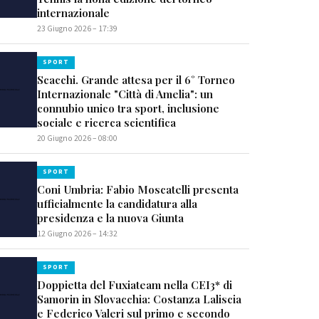
internazionale
23 Giugno 2026 – 17:39
SPORT
Scacchi. Grande attesa per il 6° Torneo
Internazionale "Città di Amelia": un
connubio unico tra sport, inclusione
sociale e ricerca scientifica
20 Giugno 2026 – 08:00
SPORT
Coni Umbria: Fabio Moscatelli presenta
ufficialmente la candidatura alla
presidenza e la nuova Giunta
12 Giugno 2026 – 14:32
SPORT
Doppietta del Fuxiateam nella CEI3* di
Samorin in Slovacchia: Costanza Laliscia
e Federico Valeri sul primo e secondo