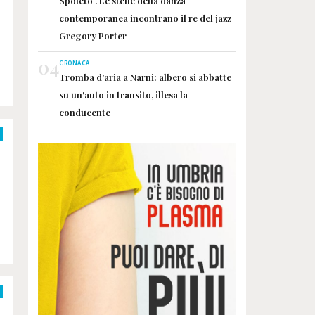
Spoleto . Le stelle della danza
contemporanea incontrano il re del jazz
Gregory Porter
04
CRONACA
Tromba d'aria a Narni: albero si abbatte
su un'auto in transito, illesa la
conducente