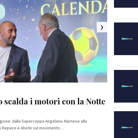
❯
o scalda i motori con la Notte
uovo team comunicazione
agione: dalla Supercoppa Angelana-Narnese alla
per la stagione 2026/27 composto da: Edoardo Desiderio -
to di Repace e Abete sul movimento…
re Area Comunicazione e Social…