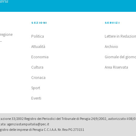
mbria
SEZIONI
SERVIZI
 regione
Politica
Lettere in Redazio
 —
Attualità
Archivio
Economia
Giornale del giorn
Cultura
Area Riservata
Cronaca
Sport
Eventi
zione 33/2002 Registro dei Periodici del Tribunale di Perugia 24/9/2002, autorizzato il 08/
icata: agenziastampaitalia@pec.it
istro delle imprese di Perugia C.C.I.A.A. Nr. Rea PG 273151