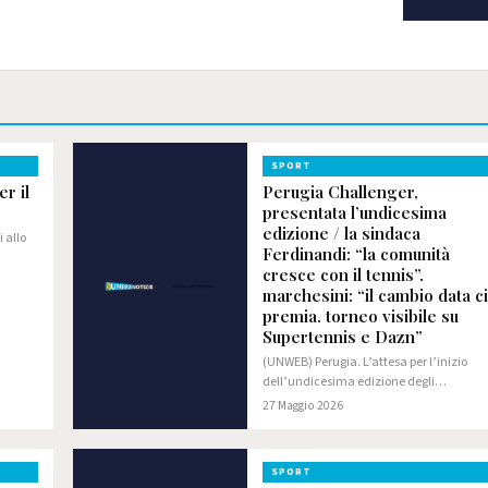
SPORT
r il
Perugia Challenger,
presentata l’undicesima
edizione / la sindaca
 allo
Ferdinandi: “la comunità
cresce con il tennis”.
marchesini: “il cambio data ci
premia. torneo visibile su
Supertennis e Dazn”
(UNWEB) Perugia. L’attesa per l’inizio
dell’undicesima edizione degli
Internazionali di Tennis Città di Perugia |
27 Maggio 2026
G.I.Ma. Tennis Cup sta per finire, con il
Challenger 125 in programma dal 31
maggio…
SPORT