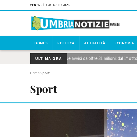
VENERDÌ, 7 AGOSTO 2026
DOMUS
POLITICA
ATTUALITÀ
ECONOMIA
tegiche STEP, pubblicati i due avvisi da oltre 31 milioni: dal 1° ottobr
ULTIMA ORA
Home
Sport
›
Sport