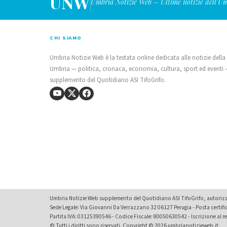
UNW
Umbria Notizie Web – Ultime notizie dell'U
CHI SIAMO
Umbria Notizie Web è la testata online dedicata alle notizie della
Umbria — politica, cronaca, economia, cultura, sport ed eventi
supplemento del Quotidiano ASI TifoGrifo.
Umbria Notizie Web supplemento del Quotidiano ASI TifoGrifo, autorizza
Sede Legale: Via Giovanni Da Verrazzano 32 06127 Perugia - Posta certif
Partita IVA: 03125390546 - Codice Fiscale: 80050630542 - Iscrizione al reg
© Tutti i diritti sono riservati. Copyright © 2026 umbrianotizieweb.it.