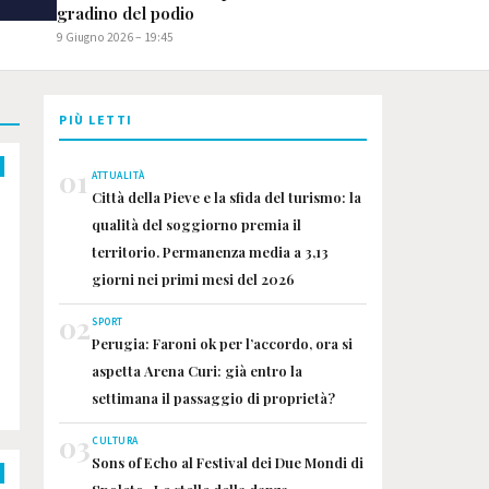
gradino del podio
9 Giugno 2026 – 19:45
PIÙ LETTI
01
ATTUALITÀ
Città della Pieve e la sfida del turismo: la
qualità del soggiorno premia il
territorio. Permanenza media a 3,13
giorni nei primi mesi del 2026
02
SPORT
Perugia: Faroni ok per l’accordo, ora si
aspetta Arena Curi: già entro la
settimana il passaggio di proprietà?
03
CULTURA
Sons of Echo al Festival dei Due Mondi di