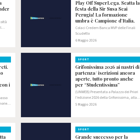
a
Play Off SuperLega. Scatta la
Under
festa della Sir Susa Scai
Perugia! La formazione
umbra è Campione d’Italia,
coltà
l
Colaci Credem Banca MVP delle Finali
o
Scudetto
erni
6 Maggio 2026
e
SPORT
eti.
Grifonissima 2026 ai nastri di
lo
partenza/ iscrizioni ancora
aperte, tutto pronto anche
con i
per “Studentissima”
(UNWEB) Presentata a Palazzo dei Priori
l’edizione 2026 della Grifonissima, alla
passo
presenza dell’assessore allo sport del
morie di
5 Maggio 2026
Comune di Perugia Pierluigi Vossi, di
bato 9
Federico Cenci e Sergio Cenci per
Avanti…
SPORT
tta
Grande successo per la