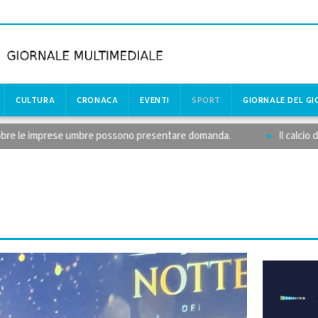
CULTURA
CRONACA
EVENTI
SPORT
GIORNALE DEL G
e le imprese umbre possono presentare domanda.
Il calcio diletta