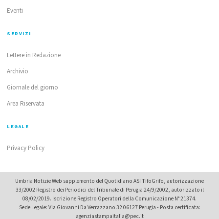
Eventi
SERVIZI
Lettere in Redazione
Archivio
Giornale del giorno
Area Riservata
LEGALE
Privacy Policy
Umbria Notizie Web supplemento del Quotidiano ASI TifoGrifo, autorizzazione
33/2002 Registro dei Periodici del Tribunale di Perugia 24/9/2002, autorizzato il
08/02/2019. Iscrizione Registro Operatori della Comunicazione N° 21374.
Sede Legale: Via Giovanni Da Verrazzano 32 06127 Perugia - Posta certificata:
agenziastampaitalia@pec.it