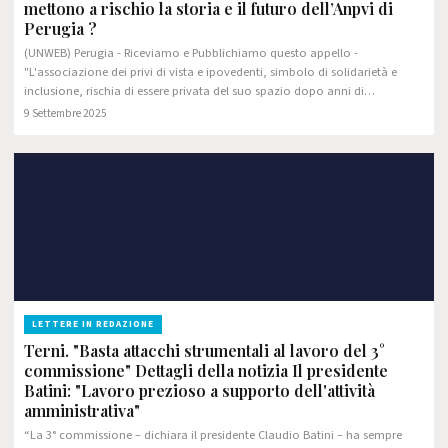
mettono a rischio la storia e il futuro dell’Anpvi di
Perugia ?
(UNWEB) Perugia - Riceviamo e Pubblichiamo questo appello -
"L'associazione dei privi di vista e ipovedenti, simbolo di solidarietà e
inclusione, rischia di essere privata del suo spazio dopo anni di…
9 Settembre 2025
LETTERE IN REDAZIONE
Terni. "Basta attacchi strumentali al lavoro del 3°
commissione" Dettagli della notizia Il presidente
Batini: "Lavoro prezioso a supporto dell'attività
amministrativa"
“La 3° commissione – dichiara il presidente Claudio Batini – ha sempre