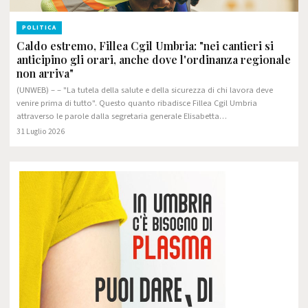
POLITICA
Caldo estremo, Fillea Cgil Umbria: "nei cantieri si
anticipino gli orari, anche dove l'ordinanza regionale
non arriva"
(UNWEB) – – "La tutela della salute e della sicurezza di chi lavora deve
venire prima di tutto". Questo quanto ribadisce Fillea Cgil Umbria
attraverso le parole dalla segretaria generale Elisabetta…
31 Luglio 2026