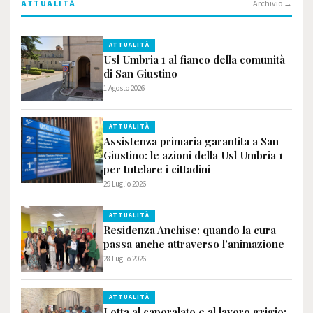
ATTUALITÀ
Archivio →
ATTUALITÀ
Usl Umbria 1 al fianco della comunità
di San Giustino
1 Agosto 2026
ATTUALITÀ
Assistenza primaria garantita a San
Giustino: le azioni della Usl Umbria 1
per tutelare i cittadini
29 Luglio 2026
ATTUALITÀ
Residenza Anchise: quando la cura
passa anche attraverso l’animazione
28 Luglio 2026
ATTUALITÀ
Lotta al caporalato e al lavoro grigio: