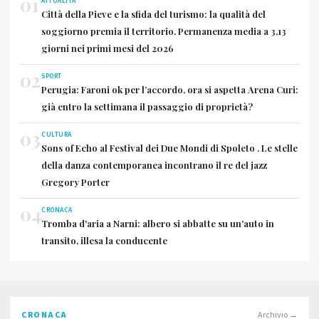
01
ATTUALITÀ
Città della Pieve e la sfida del turismo: la qualità del
soggiorno premia il territorio. Permanenza media a 3,13
giorni nei primi mesi del 2026
02
SPORT
Perugia: Faroni ok per l’accordo, ora si aspetta Arena Curi:
già entro la settimana il passaggio di proprietà?
03
CULTURA
Sons of Echo al Festival dei Due Mondi di Spoleto . Le stelle
della danza contemporanea incontrano il re del jazz
Gregory Porter
04
CRONACA
Tromba d'aria a Narni: albero si abbatte su un'auto in
transito, illesa la conducente
CRONACA
Archivio →