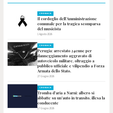
CRONACA
Il cordoglio dell’Amministrazione
comunale per la tragica scomparsa
del musicista
1 Agosto 2026
CRONACA
Perugia: arrestato 24enne per
danneggiamento aggravato di
autoveicolo militare, oltraggio a
pubblico ufficiale e vilipendio a Forza
Armata dello Stato.
27 Giugno 2026
CRONACA
Tromba d'aria a Narni: albero si
abbatte su un'auto in transito, illesa la
conducente
17 Giugno 2026