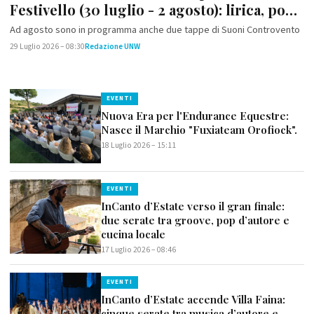
Festivello (30 luglio - 2 agosto): lirica, pop
e clubbing tra le mura medievali
Ad agosto sono in programma anche due tappe di Suoni Controvento
29 Luglio 2026 – 08:30
Redazione UNW
EVENTI
Nuova Era per l'Endurance Equestre:
Nasce il Marchio "Fuxiateam Orofiock".
18 Luglio 2026 – 15:11
EVENTI
InCanto d’Estate verso il gran finale:
due serate tra groove, pop d’autore e
cucina locale
17 Luglio 2026 – 08:46
EVENTI
InCanto d’Estate accende Villa Faina:
cinque serate tra musica d’autore e