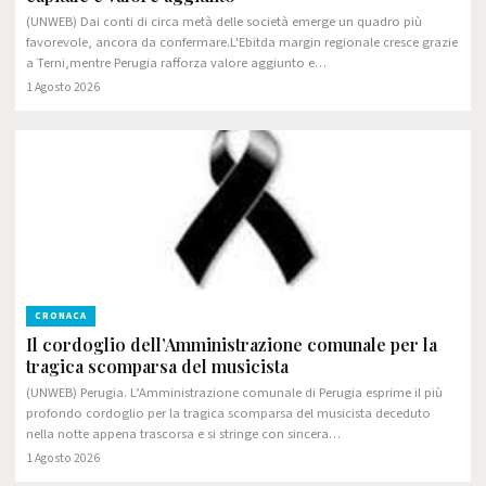
(UNWEB) Dai conti di circa metà delle società emerge un quadro più
favorevole, ancora da confermare.L'Ebitda margin regionale cresce grazie
a Terni,mentre Perugia rafforza valore aggiunto e…
1 Agosto 2026
CRONACA
Il cordoglio dell’Amministrazione comunale per la
tragica scomparsa del musicista
(UNWEB) Perugia. L’Amministrazione comunale di Perugia esprime il più
profondo cordoglio per la tragica scomparsa del musicista deceduto
nella notte appena trascorsa e si stringe con sincera…
1 Agosto 2026