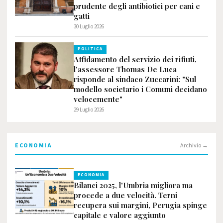
prudente degli antibiotici per cani e
gatti
30 Luglio 2026
POLITICA
Affidamento del servizio dei rifiuti,
l'assessore Thomas De Luca
risponde al sindaco Zuccarini: "Sul
modello societario i Comuni decidano
velocemente"
29 Luglio 2026
ECONOMIA
Archivio →
ECONOMIA
Bilanci 2025, l'Umbria migliora ma
procede a due velocità. Terni
recupera sui margini, Perugia spinge
capitale e valore aggiunto