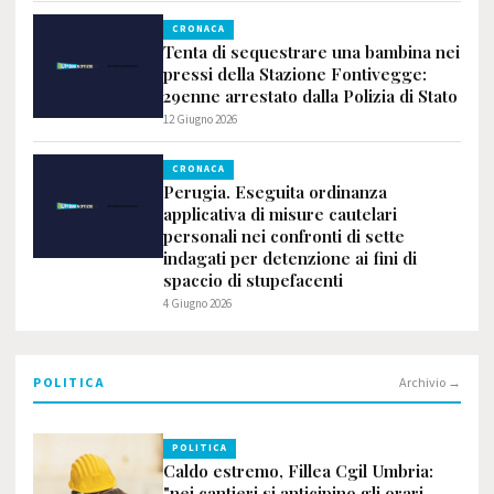
CRONACA
Tenta di sequestrare una bambina nei
pressi della Stazione Fontivegge:
29enne arrestato dalla Polizia di Stato
12 Giugno 2026
CRONACA
Perugia. Eseguita ordinanza
applicativa di misure cautelari
personali nei confronti di sette
indagati per detenzione ai fini di
spaccio di stupefacenti
4 Giugno 2026
POLITICA
Archivio →
POLITICA
Caldo estremo, Fillea Cgil Umbria:
"nei cantieri si anticipino gli orari,