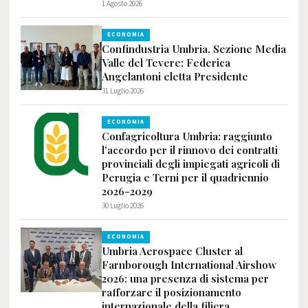
1 Agosto 2026
ECONOMIA
Confindustria Umbria, Sezione Media
Valle del Tevere: Federica
Angelantoni eletta Presidente
31 Luglio 2026
ECONOMIA
Confagricoltura Umbria: raggiunto
l'accordo per il rinnovo dei contratti
provinciali degli impiegati agricoli di
Perugia e Terni per il quadriennio
2026-2029
30 Luglio 2026
ECONOMIA
Umbria Aerospace Cluster al
Farnborough International Airshow
2026: una presenza di sistema per
rafforzare il posizionamento
internazionale della filiera