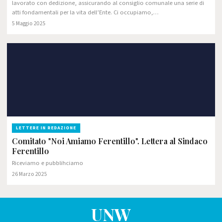
lavorato con dedizione, assicurando al consiglio comunale una serie di
atti fondamentali per la vita dell’Ente. Ci occupiamo,…
5 Maggio 2025
LETTERE IN REDAZIONE
Comitato "Noi Amiamo Ferentillo". Lettera al Sindaco
Ferentillo
Riceviamo e pubblihciamo
26 Marzo 2025
UNW