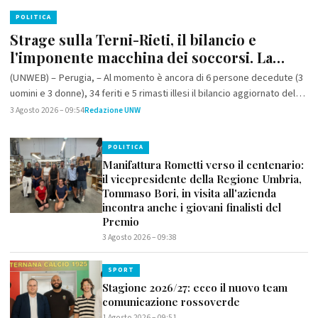
POLITICA
Strage sulla Terni-Rieti, il bilancio e
l'imponente macchina dei soccorsi. La
presidente Proietti: "profondo cordoglio
(UNWEB) – Perugia, – Al momento è ancora di 6 persone decedute (3
per le vittime e ringraziamento a tutti
uomini e 3 donne), 34 feriti e 5 rimasti illesi il bilancio aggiornato del
coloro che si sono impegnati nella maxi
gravissimo incidente stradale avvenuto nel pomeriggio di…
3 Agosto 2026 – 09:54
Redazione UNW
emergenza"
POLITICA
Manifattura Rometti verso il centenario:
il vicepresidente della Regione Umbria,
Tommaso Bori, in visita all'azienda
incontra anche i giovani finalisti del
Premio
3 Agosto 2026 – 09:38
SPORT
Stagione 2026/27: ecco il nuovo team
comunicazione rossoverde
1 Agosto 2026 – 09:51