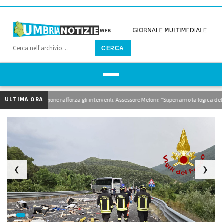
CERCA
ULTIMA ORA
a Regione rafforza gli interventi. Assessore Meloni: "Superiamo la logica dell'emergenza c
❮
❯