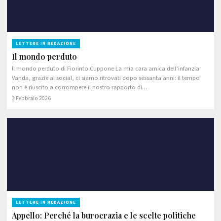
LETTERE IN REDAZIONE
Il mondo perduto
Il mondo perduto di Fiorinto Cuppone La mia cara amica dell’infanzia
Vanda, grazie ai social, ci siamo ritrovati dopo sessanta anni: il tempo
non è riuscito a corrompere il nostro rapporto di…
3 Febbraio 2026
LETTERE IN REDAZIONE
Appello: Perché la burocrazia e le scelte politiche