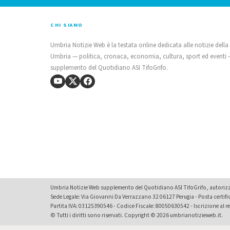
CHI SIAMO
Umbria Notizie Web è la testata online dedicata alle notizie della
Umbria — politica, cronaca, economia, cultura, sport ed eventi
supplemento del Quotidiano ASI TifoGrifo.
Umbria Notizie Web supplemento del Quotidiano ASI TifoGrifo, autorizza
Sede Legale: Via Giovanni Da Verrazzano 32 06127 Perugia - Posta certif
Partita IVA: 03125390546 - Codice Fiscale: 80050630542 - Iscrizione al reg
© Tutti i diritti sono riservati. Copyright © 2026 umbrianotizieweb.it.