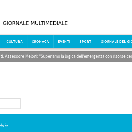
CULTURA
CRONACA
EVENTI
SPORT
GIORNALE DEL G
i. Assessore Meloni: "Superiamo la logica dell'emergenza con risorse certe
mbria