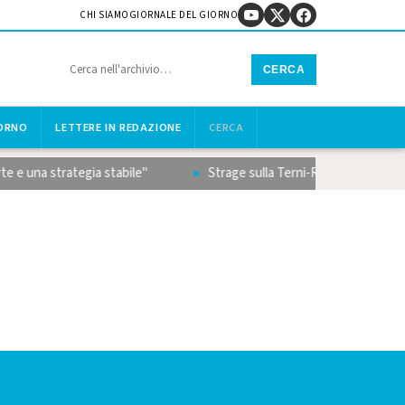
CHI SIAMO
GIORNALE DEL GIORNO
CERCA
IORNO
LETTERE IN REDAZIONE
CERCA
 e una strategia stabile"
Strage sulla Terni-Rieti, il bilancio