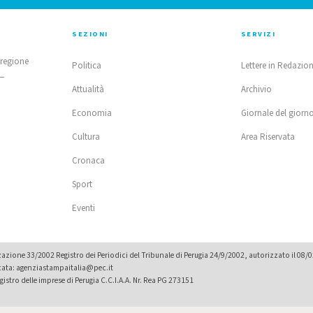
SEZIONI
SERVIZI
 regione
Politica
Lettere in Redazio
 —
Attualità
Archivio
Economia
Giornale del giorn
Cultura
Area Riservata
Cronaca
Sport
Eventi
zione 33/2002 Registro dei Periodici del Tribunale di Perugia 24/9/2002, autorizzato il 08/
icata: agenziastampaitalia@pec.it
istro delle imprese di Perugia C.C.I.A.A. Nr. Rea PG 273151