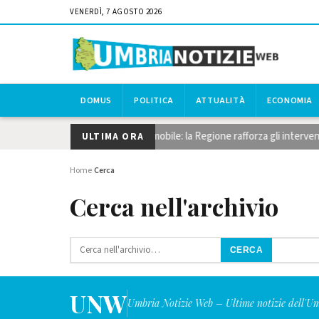
VENERDÌ, 7 AGOSTO 2026
DOMUS
POLITICA
ATTUALITÀ
ECONOMIA
 del canneto, dragaggi e pontile mobile: la Regione rafforza gli intervent
ULTIMA ORA
Home
Cerca
›
Cerca nell'archivio
CERCA
UNW
Umbria Notizie Web – Ultime notizie dell'U