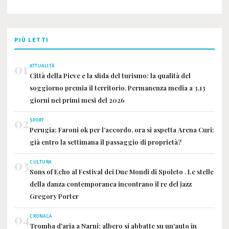
PIÙ LETTI
01
ATTUALITÀ
Città della Pieve e la sfida del turismo: la qualità del
soggiorno premia il territorio. Permanenza media a 3,13
giorni nei primi mesi del 2026
02
SPORT
Perugia: Faroni ok per l’accordo, ora si aspetta Arena Curi:
già entro la settimana il passaggio di proprietà?
03
CULTURA
Sons of Echo al Festival dei Due Mondi di Spoleto . Le stelle
della danza contemporanea incontrano il re del jazz
Gregory Porter
04
CRONACA
Tromba d'aria a Narni: albero si abbatte su un'auto in