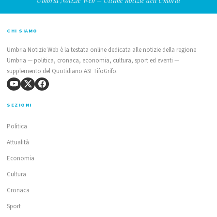
Umbria Notizie Web – Ultime notizie dell'Umbria
CHI SIAMO
Umbria Notizie Web è la testata online dedicata alle notizie della regione
Umbria — politica, cronaca, economia, cultura, sport ed eventi —
supplemento del Quotidiano ASI TifoGrifo.
SEZIONI
Politica
Attualità
Economia
Cultura
Cronaca
Sport