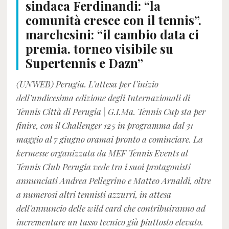
sindaca Ferdinandi: “la
comunità cresce con il tennis”.
marchesini: “il cambio data ci
premia. torneo visibile su
Supertennis e Dazn”
(UNWEB) Perugia. L’attesa per l’inizio
dell’undicesima edizione degli Internazionali di
Tennis Città di Perugia | G.I.Ma. Tennis Cup sta per
finire, con il Challenger 125 in programma dal 31
maggio al 7 giugno oramai pronto a cominciare. La
kermesse organizzata da MEF Tennis Events al
Tennis Club Perugia vede tra i suoi protagonisti
annunciati Andrea Pellegrino e Matteo Arnaldi, oltre
a numerosi altri tennisti azzurri, in attesa
dell'annuncio delle wild card che contribuiranno ad
incrementare un tasso tecnico già piuttosto elevato.