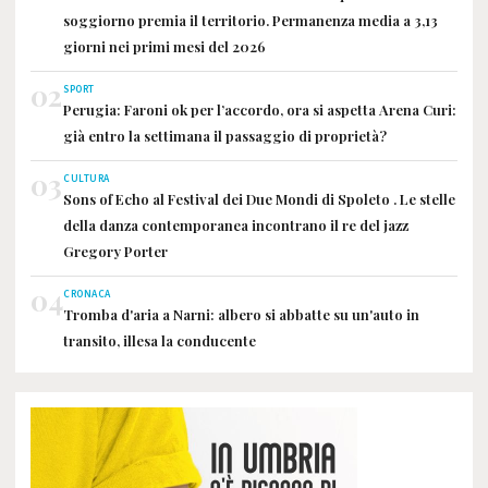
soggiorno premia il territorio. Permanenza media a 3,13
giorni nei primi mesi del 2026
02
SPORT
Perugia: Faroni ok per l’accordo, ora si aspetta Arena Curi:
già entro la settimana il passaggio di proprietà?
03
CULTURA
Sons of Echo al Festival dei Due Mondi di Spoleto . Le stelle
della danza contemporanea incontrano il re del jazz
Gregory Porter
04
CRONACA
Tromba d'aria a Narni: albero si abbatte su un'auto in
transito, illesa la conducente