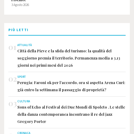
3 Agosto 2026
PIÙ LETTI
01
ATTUALITÀ
Città della Pieve e la sfida del turismo: la qualità del
soggiorno premia il territorio. Permanenza media a 3,13
giorni nei primi mesi del 2026
02
SPORT
Perugia: Faroni ok per l’accordo, ora si aspetta Arena Curi:
già entro la settimana il passaggio di proprietà?
03
CULTURA
Sons of Echo al Festival dei Due Mondi di Spoleto . Le stelle
della danza contemporanea incontrano il re del jazz
Gregory Porter
CRONACA