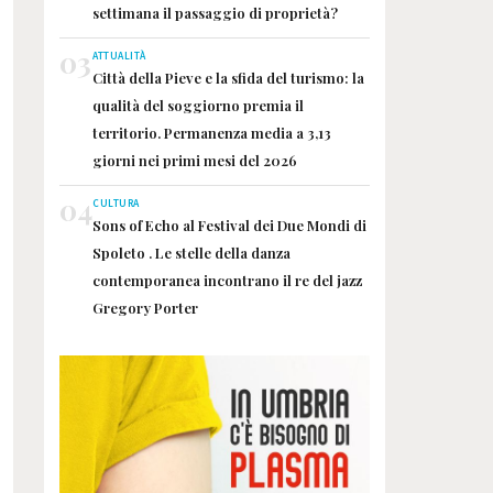
settimana il passaggio di proprietà?
03
ATTUALITÀ
Città della Pieve e la sfida del turismo: la
qualità del soggiorno premia il
territorio. Permanenza media a 3,13
giorni nei primi mesi del 2026
04
CULTURA
Sons of Echo al Festival dei Due Mondi di
Spoleto . Le stelle della danza
contemporanea incontrano il re del jazz
Gregory Porter