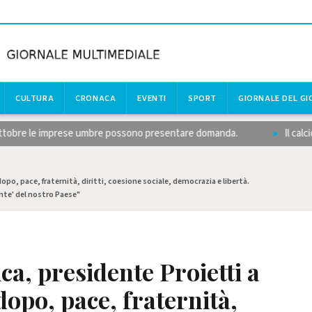
CULTURA
CRONACA
EVENTI
SPORT
GIORNALE DEL G
obre le imprese umbre possono presentare domanda.
Il calcio dil
po, pace, fraternità, diritti, coesione sociale, democrazia e libertà.
nte' del nostro Paese"
ca, presidente Proietti a
opo, pace, fraternità,