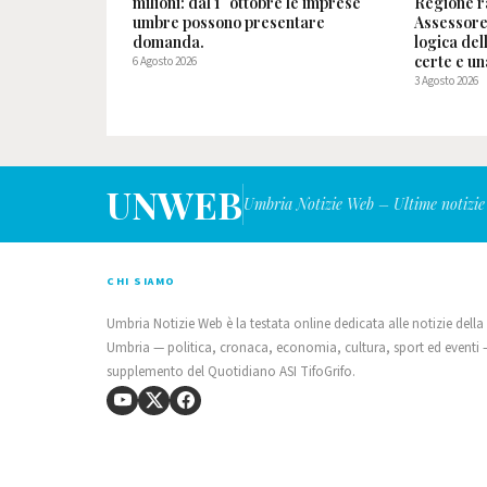
milioni: dal 1° ottobre le imprese
Regione ra
umbre possono presentare
Assessore
domanda.
logica de
certe e un
6 Agosto 2026
3 Agosto 2026
UNWEB
Umbria Notizie Web – Ultime notizie
CHI SIAMO
Umbria Notizie Web è la testata online dedicata alle notizie della
Umbria — politica, cronaca, economia, cultura, sport ed eventi
supplemento del Quotidiano ASI TifoGrifo.