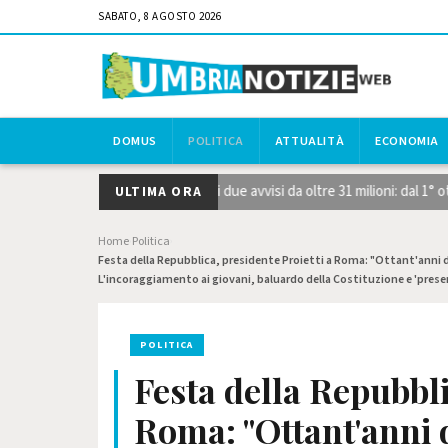
SABATO, 8 AGOSTO 2026
DOMUS
POLITICA
ATTUALITÀ
ECONOMIA
trategiche STEP, pubblicati i due avvisi da oltre 31 milioni: dal 1° ott
ULTIMA ORA
Home
Politica
›
›
Festa della Repubblica, presidente Proietti a Roma: "Ottant'anni do
L'incoraggiamento ai giovani, baluardo della Costituzione e 'prese
POLITICA
Festa della Repubbli
Roma: "Ottant'anni d