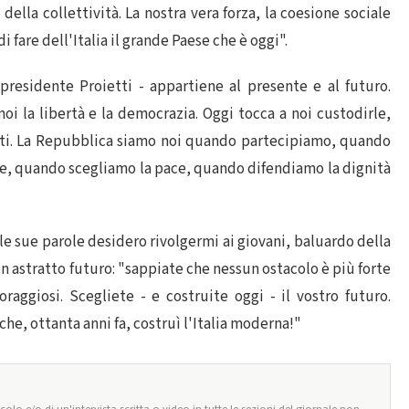
della collettività. La nostra vera forza, la coesione sociale
i fare dell'Italia il grande Paese che è oggi".
presidente Proietti - appartiene al presente e al futuro.
oi la libertà e la democrazia. Oggi tocca a noi custodirle,
orti. La Repubblica siamo noi quando partecipiamo, quando
ore, quando scegliamo la pace, quando difendiamo la dignità
le sue parole desidero rivolgermi ai giovani, baluardo della
n astratto futuro: "sappiate che nessun ostacolo è più forte
raggiosi. Scegliete - e costruite oggi - il vostro futuro.
he, ottanta anni fa, costruì l'Italia moderna!"
olo e/o di un'intervista scritta o video in tutte le sezioni del giornale non