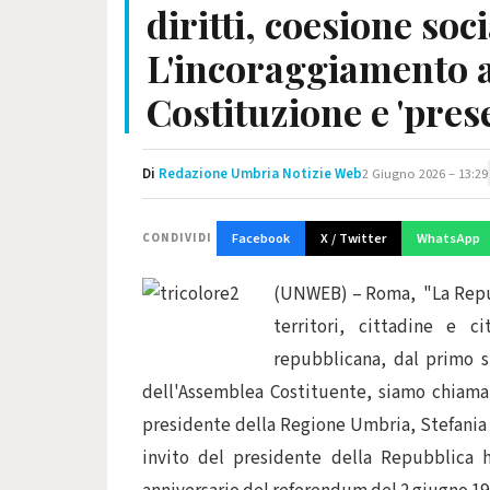
diritti, coesione soc
L'incoraggiamento a
Costituzione e 'pres
Di
Redazione Umbria Notizie Web
2 Giugno 2026 – 13:29
Facebook
X / Twitter
WhatsApp
CONDIVIDI
(UNWEB) – Roma, "La Repubb
territori, cittadine e c
repubblicana, dal primo s
dell'Assemblea Costituente, siamo chiamati
presidente della Regione Umbria, Stefania P
invito del presidente della Repubblica ha