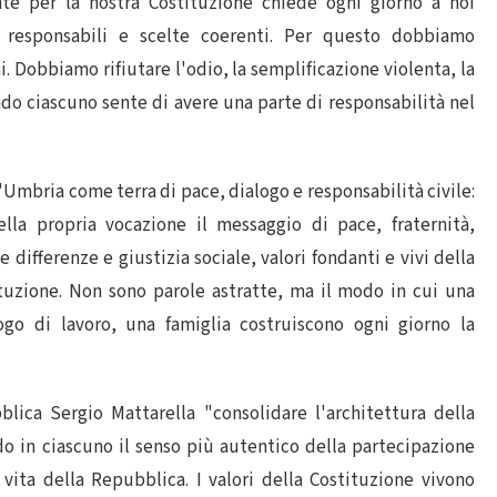
te per la nostra Costituzione chiede ogni giorno a noi
i responsabili e scelte coerenti. Per questo dobbiamo
. Dobbiamo rifiutare l'odio, la semplificazione violenta, la
do ciascuno sente di avere una parte di responsabilità nel
l'Umbria come terra di pace, dialogo e responsabilità civile:
ella propria vocazione il messaggio di pace, fraternità,
e differenze e giustizia sociale, valori fondanti e vivi della
ituzione. Non sono parole astratte, ma il modo in cui una
o di lavoro, una famiglia costruiscono ogni giorno la
lica Sergio Mattarella "consolidare l'architettura della
ando in ciascuno il senso più autentico della partecipazione
vita della Repubblica. I valori della Costituzione vivono