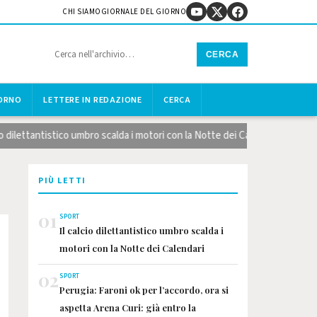
CHI SIAMO
GIORNALE DEL GIORNO
CERCA
IORNO
LETTERE IN REDAZIONE
CERCA
ettantistico umbro scalda i motori con la Notte dei Calendari
Lago
PIÙ LETTI
01
SPORT
Il calcio dilettantistico umbro scalda i
motori con la Notte dei Calendari
02
SPORT
Perugia: Faroni ok per l’accordo, ora si
aspetta Arena Curi: già entro la