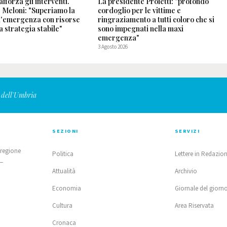
fforza gli interventi.
La presidente Proietti: "profondo
 Meloni: "Superiamo la
cordoglio per le vittime e
ll'emergenza con risorse
ringraziamento a tutti coloro che si
a strategia stabile"
sono impegnati nella maxi
emergenza"
3 Agosto 2026
 dell'Umbria
SEZIONI
SERVIZI
 regione
Politica
Lettere in Redazio
 —
Attualità
Archivio
Economia
Giornale del giorn
Cultura
Area Riservata
Cronaca