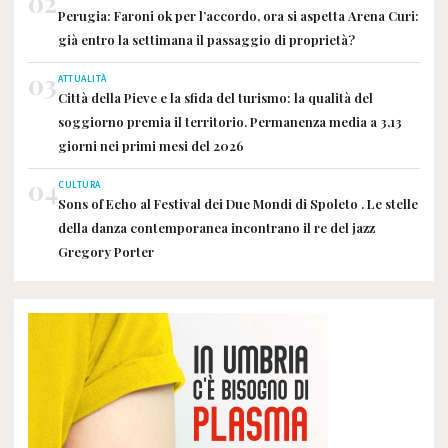
02
Perugia: Faroni ok per l’accordo, ora si aspetta Arena Curi:
già entro la settimana il passaggio di proprietà?
03
ATTUALITÀ
Città della Pieve e la sfida del turismo: la qualità del
soggiorno premia il territorio. Permanenza media a 3,13
giorni nei primi mesi del 2026
04
CULTURA
Sons of Echo al Festival dei Due Mondi di Spoleto . Le stelle
della danza contemporanea incontrano il re del jazz
Gregory Porter