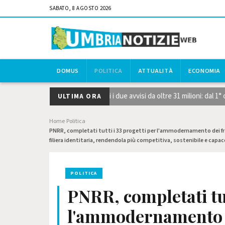
SABATO, 8 AGOSTO 2026
DOMUS
POLITICA
ATTUALITÀ
ECONOMIA
strategiche STEP, pubblicati i due avvisi da oltre 31 milioni: dal 1° ot
ULTIMA ORA
Home
Politica
›
›
PNRR, completati tutti i 33 progetti per l'ammodernamento dei fran
filiera identitaria, rendendola più competitiva, sostenibile e capac
POLITICA
PNRR, completati tut
l'ammodernamento d