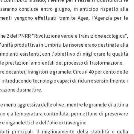
l contributo a saldo, mentre per i restanti quattordici le
saranno concluse entro giugno, in anticipo rispetto alla
menti vengono effettuati tramite Agea, l'Agenzia per le
ione 2 del PNRR "Rivoluzione verde e transizione ecologica",
un'unità produttiva in Umbria. Le risorse erano destinate alla
pianti esistenti, con l'obiettivo di migliorare la qualità
e le prestazioni ambientali del processo di trasformazione.
re decanter, frangitori e gramole. Circa il 40 per cento delle
r, introducendo tecnologie capaci di ridurre sensibilmente i
razione da smaltire.
ne meno aggressiva delle olive, mentre le gramole di ultima
eno e a temperatura controllata, permettono di preservare
 e organolettiche dell'olio extravergine.
iti principali: il miglioramento della stabilità e della