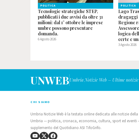
POLITICA
POLITICA
Tecnologie strategiche STEP,
Lago Tras
pubblicati i due avvisi da oltre 31
dragaggi e
milioni: dal 1° ottobre le imprese
Regione ra
umbre possono presentare
Assessore
domanda.
logica de
certe e un
6 Agosto 2026
3 Agosto 2026
UNWEB
Umbria Notizie Web – Ultime notizie
CHI SIAMO
Umbria Notizie Web è la testata online dedicata alle notizie della
Umbria — politica, cronaca, economia, cultura, sport ed eventi
supplemento del Quotidiano ASI TifoGrifo.