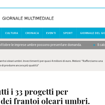
CULTURA
CRONACA
EVENTI
SPORT
GIORNALE DEL G
tobre le imprese umbre possono presentare domanda.
Il calcio dil
toi oleari umbri. Investimenti per quasi 4 milioni di euro. Meloni: "Rafforziamo una
e di produrre ancora più qualità"
ti i 33 progetti per
ei frantoi oleari umbri.