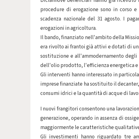
Diciannove beneficiari hanno già ricevuto i
procedure di erogazione sono in corso e 
scadenza nazionale del 31 agosto. I paga
erogazioni in agricoltura.
Il bando, finanziato nell'ambito della Miss
era rivolto ai frantoi già attivi e dotati di 
sostituzione e all'ammodernamento degli im
dell'olio prodotto, l'efficienza energetica 
Gli interventi hanno interessato in particola
imprese finanziate ha sostituito il decante
consumi idrici e la quantità di acque di lavo
I nuovi frangitori consentono una lavorazio
generazione, operando in assenza di ossig
maggiormente le caratteristiche qualitative
Gli investimenti hanno riguardato tre amb