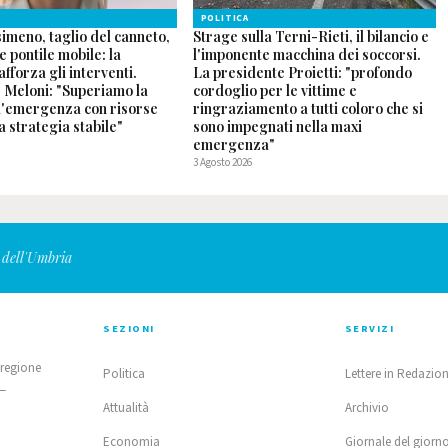
POLITICA
imeno, taglio del canneto,
Strage sulla Terni-Rieti, il bilancio e
 pontile mobile: la
l'imponente macchina dei soccorsi.
fforza gli interventi.
La presidente Proietti: "profondo
 Meloni: "Superiamo la
cordoglio per le vittime e
ll'emergenza con risorse
ringraziamento a tutti coloro che si
a strategia stabile"
sono impegnati nella maxi
emergenza"
3 Agosto 2026
 dell'Umbria
SEZIONI
SERVIZI
 regione
Politica
Lettere in Redazio
 —
Attualità
Archivio
Economia
Giornale del giorn