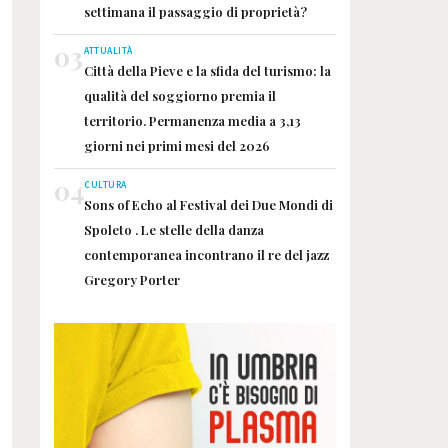
settimana il passaggio di proprietà?
03
ATTUALITÀ
Città della Pieve e la sfida del turismo: la
qualità del soggiorno premia il
territorio. Permanenza media a 3,13
giorni nei primi mesi del 2026
04
CULTURA
Sons of Echo al Festival dei Due Mondi di
Spoleto . Le stelle della danza
contemporanea incontrano il re del jazz
Gregory Porter