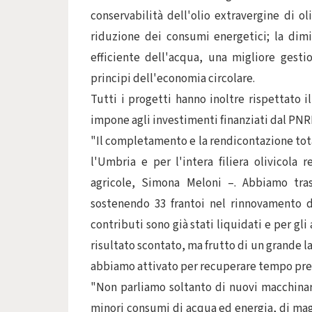
conservabilità dell'olio extravergine di ol
riduzione dei consumi energetici; la dim
efficiente dell'acqua, una migliore gestio
principi dell'economia circolare.
Tutti i progetti hanno inoltre rispettato
impone agli investimenti finanziati dal PNRR
"Il completamento e la rendicontazione tot
l'Umbria e per l'intera filiera olivicola r
agricole, Simona Meloni –. Abbiamo tras
sostenendo 33 frantoi nel rinnovamento d
contributi sono già stati liquidati e per gli
risultato scontato, ma frutto di un grande la
abbiamo attivato per recuperare tempo pre
"Non parliamo soltanto di nuovi macchinar
minori consumi di acqua ed energia, di magg