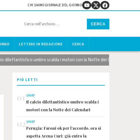
CHI SIAMO
GIORNALE DEL GIORNO
CERCA
IORNO
LETTERE IN REDAZIONE
CERCA
ettantistico umbro scalda i motori con la Notte dei Calendari
Lag
PIÙ LETTI
01
SPORT
Il calcio dilettantistico umbro scalda i
motori con la Notte dei Calendari
02
SPORT
Perugia: Faroni ok per l’accordo, ora si
aspetta Arena Curi: già entro la