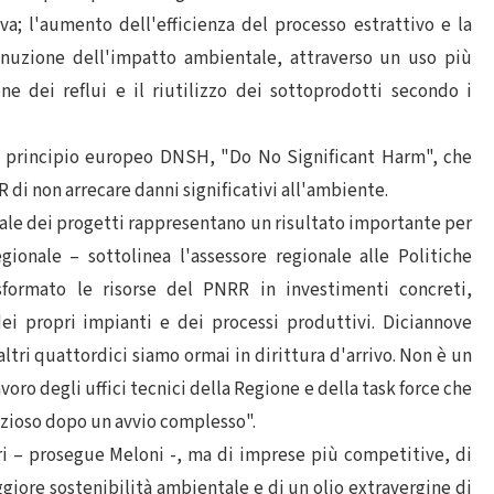
iva; l'aumento dell'efficienza del processo estrattivo e la
inuzione dell'impatto ambientale, attraverso un uso più
ne dei reflui e il riutilizzo dei sottoprodotti secondo i
 il principio europeo DNSH, "Do No Significant Harm", che
 di non arrecare danni significativi all'ambiente.
ale dei progetti rappresentano un risultato importante per
egionale – sottolinea l'assessore regionale alle Politiche
formato le risorse del PNRR in investimenti concreti,
ei propri impianti e dei processi produttivi. Diciannove
 altri quattordici siamo ormai in dirittura d'arrivo. Non è un
voro degli uffici tecnici della Regione e della task force che
zioso dopo un avvio complesso".
i – prosegue Meloni -, ma di imprese più competitive, di
iore sostenibilità ambientale e di un olio extravergine di