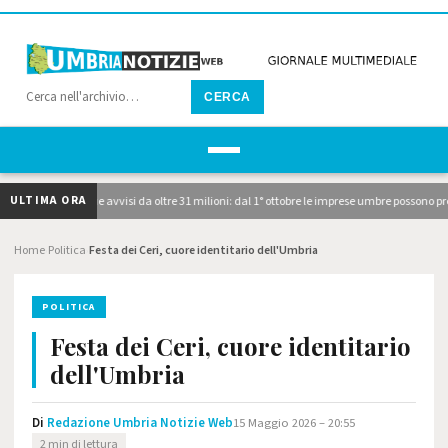
CERCA
ULTIMA ORA
 pubblicati i due avvisi da oltre 31 milioni: dal 1° ottobre le imprese umbre possono pre
Home
Politica
Festa dei Ceri, cuore identitario dell'Umbria
›
›
POLITICA
Festa dei Ceri, cuore identitario
dell'Umbria
Di
Redazione Umbria Notizie Web
15 Maggio 2026 – 20:55
2 min di lettura