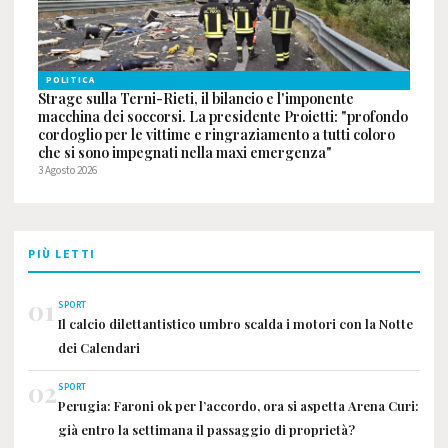
POLITICA
Strage sulla Terni-Rieti, il bilancio e l'imponente
macchina dei soccorsi. La presidente Proietti: "profondo
cordoglio per le vittime e ringraziamento a tutti coloro
che si sono impegnati nella maxi emergenza"
3 Agosto 2026
PIÙ LETTI
01
SPORT
Il calcio dilettantistico umbro scalda i motori con la Notte
dei Calendari
02
SPORT
Perugia: Faroni ok per l’accordo, ora si aspetta Arena Curi:
già entro la settimana il passaggio di proprietà?