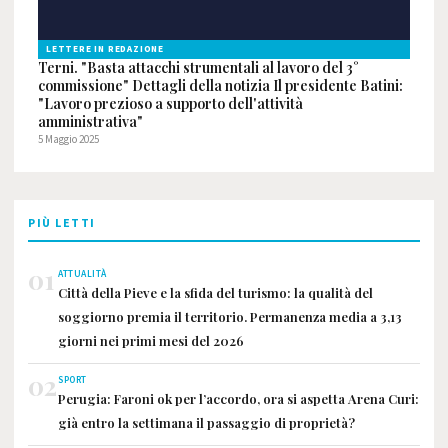
LETTERE IN REDAZIONE
Terni. "Basta attacchi strumentali al lavoro del 3°
commissione" Dettagli della notizia Il presidente Batini:
"Lavoro prezioso a supporto dell'attività
amministrativa"
5 Maggio 2025
PIÙ LETTI
01
ATTUALITÀ
Città della Pieve e la sfida del turismo: la qualità del
soggiorno premia il territorio. Permanenza media a 3,13
giorni nei primi mesi del 2026
02
SPORT
Perugia: Faroni ok per l’accordo, ora si aspetta Arena Curi:
già entro la settimana il passaggio di proprietà?