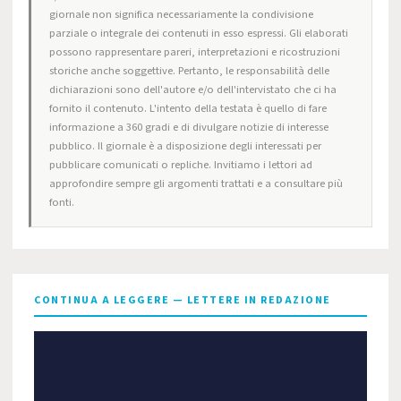
giornale non significa necessariamente la condivisione
parziale o integrale dei contenuti in esso espressi. Gli elaborati
possono rappresentare pareri, interpretazioni e ricostruzioni
storiche anche soggettive. Pertanto, le responsabilità delle
dichiarazioni sono dell'autore e/o dell'intervistato che ci ha
fornito il contenuto. L'intento della testata è quello di fare
informazione a 360 gradi e di divulgare notizie di interesse
pubblico. Il giornale è a disposizione degli interessati per
pubblicare comunicati o repliche. Invitiamo i lettori ad
approfondire sempre gli argomenti trattati e a consultare più
fonti.
CONTINUA A LEGGERE — LETTERE IN REDAZIONE