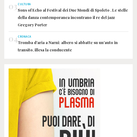
03
CULTURA
Sons of Echo al Festival dei Due Mondi di Spoleto . Le stelle
della danza contemporanea incontrano il re del jazz
Gregory Porter
04
CRONACA
Tromba d'aria a Narni: albero si abbatte su un'auto in
transito, illesa la conducente