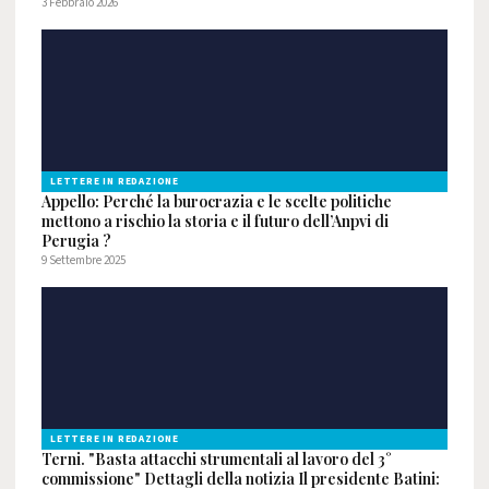
3 Febbraio 2026
LETTERE IN REDAZIONE
Appello: Perché la burocrazia e le scelte politiche
mettono a rischio la storia e il futuro dell’Anpvi di
Perugia ?
9 Settembre 2025
LETTERE IN REDAZIONE
Terni. "Basta attacchi strumentali al lavoro del 3°
commissione" Dettagli della notizia Il presidente Batini: