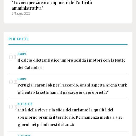
"Lavoro prezioso a supporto dell'attività
amministrativa"
5 Maggio 2025
PIÙ LETTI
01
SPORT
Il calcio dilettantistico umbro scalda i motori con la Notte
dei Calendari
02
SPORT
Perugia: Faroni ok per l’accordo, ora si aspetta Arena Curi:
già entro la settimana il passaggio di proprietà?
03
ATTUALITÀ
Città della Pieve e la sfida del turismo: la qualità del
soggiorno premia il territorio. Permanenza media a 3,13
giorni nei primi mesi del 2026