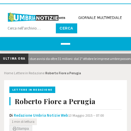
CERCA
ULTIMA ORA
STEP, pubblicati i due avvisi da oltre 31 milioni: dal 1° ottobre le imprese umbre posson
Home
Lettere in Redazione
Roberto Fiore a Perugia
›
›
LETTERE IN REDAZIONE
Roberto Fiore a Perugia
Di
Redazione Umbria Notizie Web
13 Maggio 2015 – 07:00
1 min di lettura
Stampa