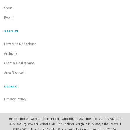
Sport
Eventi
SERVIZI
Lettere in Redazione
Archivio
Giornale del giorno
Area Riservata
LEGALE
Privacy Policy
Umbria Notizie Web supplemento del Quotidiano ASI TifoGrifo, autorizzazione
33/2002 Registro dei Periodici del Tribunale di Perugia 24/9/2002, autorizzato il
08/02/2019. Iscrizione Registro Operatori della Comunicazione N° 21374.