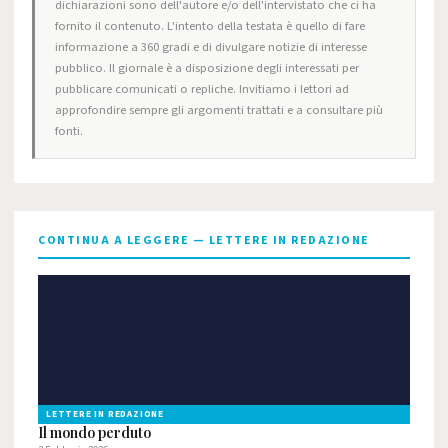
dichiarazioni sono dell'autore e/o dell'intervistato che ci ha
fornito il contenuto. L'intento della testata è quello di fare
informazione a 360 gradi e di divulgare notizie di interesse
pubblico. Il giornale è a disposizione degli interessati per
pubblicare comunicati o repliche. Invitiamo i lettori ad
approfondire sempre gli argomenti trattati e a consultare più
fonti.
CONTINUA A LEGGERE — LETTERE IN REDAZIONE
LETTERE IN REDAZIONE
Il mondo perduto