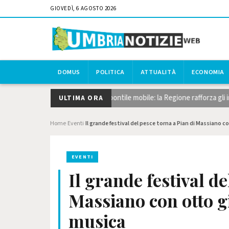
GIOVEDÌ, 6 AGOSTO 2026
DOMUS
POLITICA
ATTUALITÀ
ECONOMIA
io del canneto, dragaggi e pontile mobile: la Regione rafforza gli interve
ULTIMA ORA
Home
Eventi
Il grande festival del pesce torna a Pian di Massiano c
›
›
EVENTI
Il grande festival de
Massiano con otto gi
musica