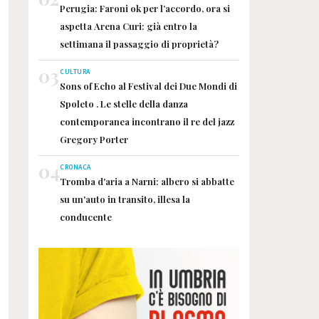
Perugia: Faroni ok per l’accordo, ora si
aspetta Arena Curi: già entro la
settimana il passaggio di proprietà?
03
CULTURA
Sons of Echo al Festival dei Due Mondi di
Spoleto . Le stelle della danza
contemporanea incontrano il re del jazz
Gregory Porter
04
CRONACA
Tromba d'aria a Narni: albero si abbatte
su un'auto in transito, illesa la
conducente