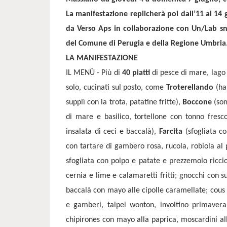
La manifestazione replicherà poi dall’11 al 14
da Verso Aps in collaborazione con Un/Lab snc,
del Comune di Perugia e della Regione Umbria
LA MANIFESTAZIONE
IL MENÙ - Più di
40 piatti
di pesce di mare, lago e
solo, cucinati sul posto, come
Troterellando
(ham
supplì con la trota, patatine fritte),
Boccone
(som
di mare e basilico, tortellone con tonno fres
insalata di ceci e baccalà),
Farcita
(sfogliata c
con tartare di gambero rosa, rucola, robiola al
sfogliata con polpo e patate e prezzemolo ricci
cernia e lime e calamaretti fritti; gnocchi con s
baccalà con mayo alle cipolle caramellate; cous
e gamberi, taipei wonton, involtino primavera,
chipirones con mayo alla paprica, moscardini all