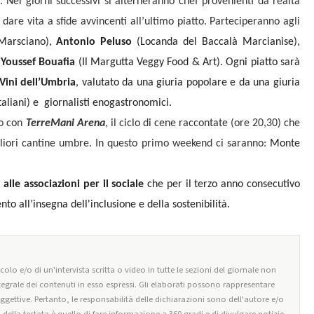
Nei giorni successivi si alterneranno chef provenienti da realtà
 dare vita a sfide avvincenti all’ultimo piatto. Parteciperanno agli
arsciano),
Antonio Peluso
(Locanda del Baccalà Marcianise),
e
Youssef Bouafia
(Il Margutta Veggy Food & Art). Ogni piatto sarà
Vini dell’Umbria
, valutato da una giuria popolare e da una giuria
taliani) e giornalisti enogastronomici.
no con
TerreMani Arena
, il ciclo di cene raccontate (ore 20,30) che
gliori cantine umbre. In questo primo weekend ci saranno:
Monte
 alle associazioni per il sociale
che per il terzo anno consecutivo
o all’insegna dell'inclusione e della sostenibilità.
olo e/o di un'intervista scritta o video in tutte le sezioni del giornale non
tegrale dei contenuti in esso espressi. Gli elaborati possono rappresentare
oggettive. Pertanto, le responsabilità delle dichiarazioni sono dell'autore e/o
o della testata è quello di fare informazione a 360 gradi e di divulgare notizie