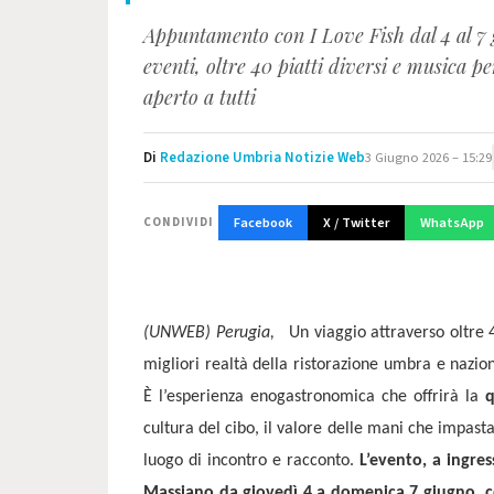
Appuntamento con I Love Fish dal 4 al 7 g
eventi, oltre 40 piatti diversi e musica pe
aperto a tutti
Di
Redazione Umbria Notizie Web
3 Giugno 2026 – 15:29
Facebook
X / Twitter
WhatsApp
CONDIVIDI
(UNWEB) Perugia,
Un viaggio attraverso oltre 4
migliori realtà della ristorazione umbra e nazion
È l’esperienza enogastronomica che offrirà la
q
cultura del cibo, il valore delle mani che impas
luogo di incontro e racconto.
L’evento, a ingre
Massiano da giovedì 4 a domenica 7 giugno, co