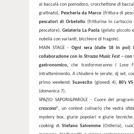
al baccalà con pomodoro, crocchettone di baccalà, 
gratinato),
Pescheria da Marco
(frittura di pes
pescatori di Orbetello
(fritturina in cartoccio
pescatore),
Gelateria La Paola
(gelato piccolo 
nutella con varianti, bicchiere di fragole).
MAIN STAGE -
Ogni sera (dalle 18 in poi) l
collaborazione con lo
Strozza Music Fest
– con 
gastronomico,
che trasformeranno
I Love F
intrattenimento. A chiudere le serate, dj set, co
primo weekend:
Suavecito
(giovedì 4),
80’s VS
(domenica 7).
SPAZIO SAPORI&PAROLE - Cuore del program
crescono”
, un contest culinario che vedrà sfida
mystery box, giurie popolari e giurie tecniche.
cooking di
Stefano Salvemme
(Ostieria), cuoc