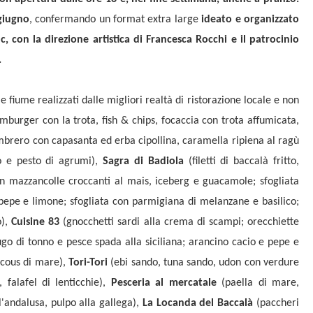
 giugno
, confermando un format extra large
ideato e organizzato
 con la direzione artistica di Francesca Rocchi e il patrocinio
.
 fiume realizzati dalle migliori realtà di ristorazione locale e non
burger con la trota, fish & chips, focaccia con trota affumicata,
brero con capasanta ed erba cipollina, caramella ripiena al ragù
co e pesto di agrumi),
Sagra di Badiola
(filetti di baccalà fritto,
on mazzancolle croccanti al mais, iceberg e guacamole; sfogliata
 pepe e limone; sfogliata con parmigiana di melanzane e basilico;
o),
Cuisine 83
(gnocchetti sardi alla crema di scampi; orecchiette
ugo di tonno e pesce spada alla siciliana; arancino cacio e pepe e
 cous di mare),
Tori-Tori
(ebi sando, tuna sando, udon con verdure
 falafel di lenticchie),
Pesceria al mercatale
(paella di mare,
'andalusa, pulpo alla gallega),
La Locanda del Baccalà
(paccheri