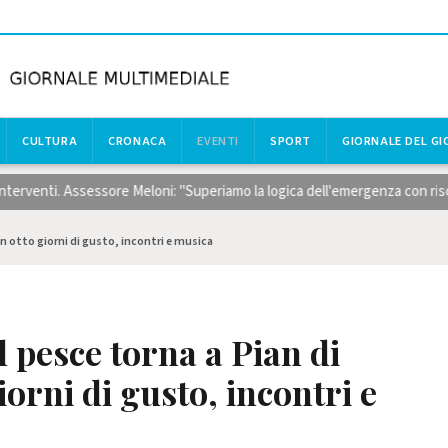
CULTURA
CRONACA
EVENTI
SPORT
GIORNALE DEL G
nti. Assessore Meloni: "Superiamo la logica dell'emergenza con risorse cer
on otto giorni di gusto, incontri e musica
l pesce torna a Pian di
orni di gusto, incontri e