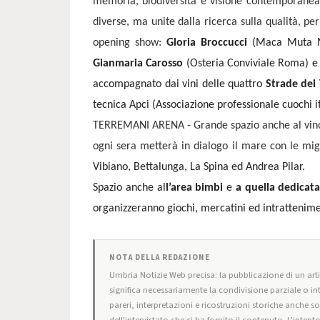
memoria, biodiversità e visione contemporanea. 
diverse, ma unite dalla ricerca sulla qualità, per
opening show:
Gloria Broccucci
(Maca Muta M
Gianmaria Carosso
(Osteria Conviviale Roma) 
accompagnato dai vini delle quattro
Strade dei 
tecnica Apci (Associazione professionale cuochi i
TERREMANI ARENA - Grande spazio anche al vi
ogni sera metterà in dialogo il mare con le mi
Vibiano, Bettalunga, La Spina ed Andrea Pilar
.
Spazio anche al
l’area bimbi
e
a quella dedicata
organizzeranno giochi, mercatini ed intratteniment
NOTA DELLA REDAZIONE
Umbria Notizie Web precisa: la pubblicazione di un artic
significa necessariamente la condivisione parziale o in
pareri, interpretazioni e ricostruzioni storiche anche s
dell'intervistato che ci ha fornito il contenuto. L'intent