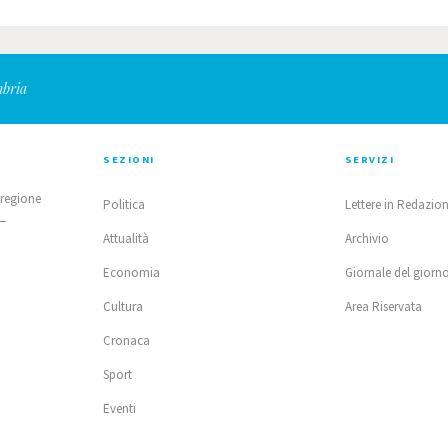
mbria
SEZIONI
SERVIZI
 regione
Politica
Lettere in Redazio
 —
Attualità
Archivio
Economia
Giornale del giorn
Cultura
Area Riservata
Cronaca
Sport
Eventi