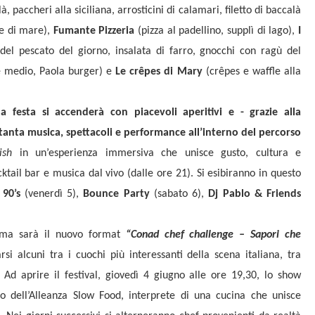
paccheri alla siciliana, arrosticini di calamari, filetto di baccalà
ce di mare),
Fumante Pizzeria
(pizza al padellino, supplì di lago),
I
 del pescato del giorno, insalata di farro, gnocchi con ragù del
e medio, Paola burger) e
Le crêpes di Mary
(crêpes e waffle alla
a festa si accenderà con piacevoli aperitivi e - grazie alla
tanta musica, spettacoli e performance all’interno del percorso
ish
in un’esperienza immersiva che unisce gusto, cultura e
cktail bar e musica dal vivo (dalle ore 21). Si esibiranno in questo
 90’s
(venerdì 5),
Bounce Party
(sabato 6),
Dj Pablo & Friends
ma sarà il nuovo format
“Conad chef challenge – Sapori che
rsi alcuni tra i cuochi più interessanti della scena italiana, tra
 Ad aprire il festival, giovedì 4 giugno alle ore 19,30, lo show
o dell’Alleanza Slow Food, interprete di una cucina che unisce