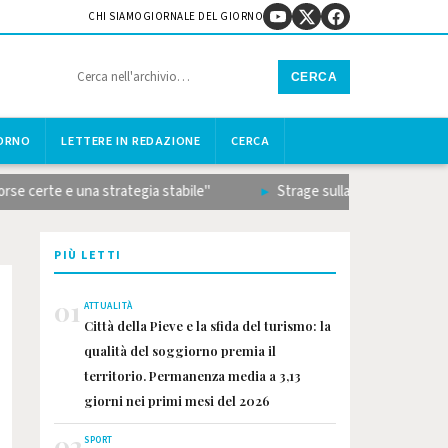
CHI SIAMO
GIORNALE DEL GIORNO
CERCA
IORNO
LETTERE IN REDAZIONE
CERCA
te e una strategia stabile"
Strage sulla Terni-Rieti, il bilanc
PIÙ LETTI
01
ATTUALITÀ
Città della Pieve e la sfida del turismo: la
qualità del soggiorno premia il
territorio. Permanenza media a 3,13
giorni nei primi mesi del 2026
02
SPORT