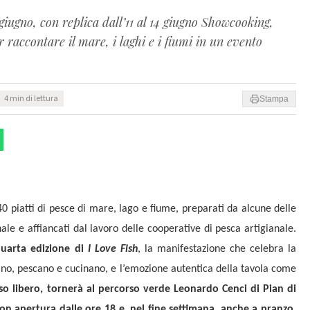
iugno, con replica dall’11 al 14 giugno Showcooking,
r raccontare il mare, i laghi e i fiumi in un evento
4 min di lettura
Stampa
0 piatti di pesce di mare, lago e fiume, preparati da alcune delle
ale e affiancati dal lavoro delle cooperative di pesca artigianale.
uarta edizione di
I Love Fish
, la manifestazione che celebra la
tano, pescano e cucinano, e l’emozione autentica della tavola come
sso libero, tornerà al percorso verde Leonardo Cenci di Pian di
n apertura dalle ore 18 e, nel fine settimana, anche a pranzo.