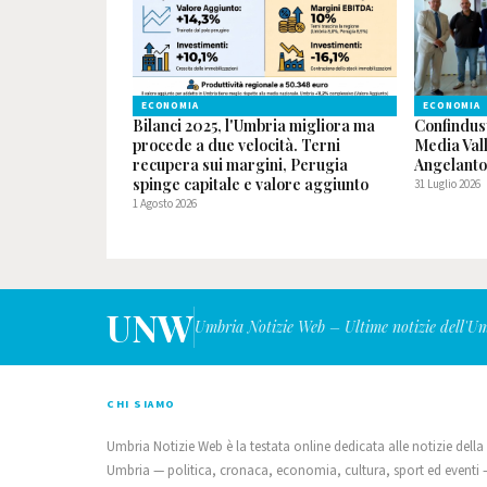
ECONOMIA
ECONOMIA
Bilanci 2025, l'Umbria migliora ma
Confindus
procede a due velocità. Terni
Media Val
recupera sui margini, Perugia
Angelanto
spinge capitale e valore aggiunto
31 Luglio 2026
1 Agosto 2026
UNW
Umbria Notizie Web – Ultime notizie dell'U
CHI SIAMO
Umbria Notizie Web è la testata online dedicata alle notizie della
Umbria — politica, cronaca, economia, cultura, sport ed eventi