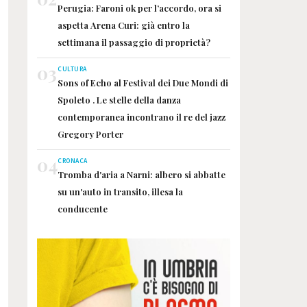
Perugia: Faroni ok per l’accordo, ora si
aspetta Arena Curi: già entro la
settimana il passaggio di proprietà?
03
CULTURA
Sons of Echo al Festival dei Due Mondi di
Spoleto . Le stelle della danza
contemporanea incontrano il re del jazz
Gregory Porter
04
CRONACA
Tromba d'aria a Narni: albero si abbatte
su un'auto in transito, illesa la
conducente