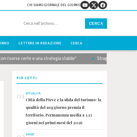
CHI SIAMO
GIORNALE DEL GIORNO
CERCA
IORNO
LETTERE IN REDAZIONE
CERCA
se certe e una strategia stabile"
Strage sulla Terni-Rieti, il b
PIÙ LETTI
01
ATTUALITÀ
Città della Pieve e la sfida del turismo: la
qualità del soggiorno premia il
territorio. Permanenza media a 3,13
giorni nei primi mesi del 2026
02
SPORT