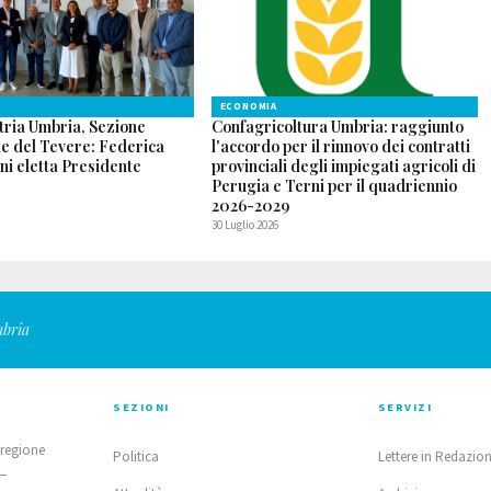
ECONOMIA
tria Umbria, Sezione
Confagricoltura Umbria: raggiunto
le del Tevere: Federica
l'accordo per il rinnovo dei contratti
ni eletta Presidente
provinciali degli impiegati agricoli di
Perugia e Terni per il quadriennio
2026-2029
30 Luglio 2026
mbria
SEZIONI
SERVIZI
 regione
Politica
Lettere in Redazio
 —