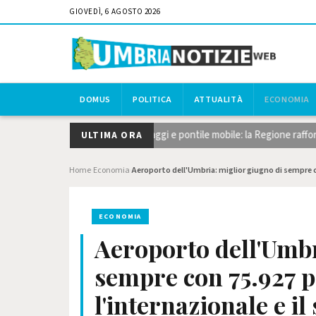
GIOVEDÌ, 6 AGOSTO 2026
DOMUS
POLITICA
ATTUALITÀ
ECONOMIA
, taglio del canneto, dragaggi e pontile mobile: la Regione rafforza gli i
ULTIMA ORA
Home
Economia
Aeroporto dell'Umbria: miglior giugno di sempre c
›
›
ECONOMIA
Aeroporto dell'Umbr
sempre con 75.927 p
l'internazionale e i