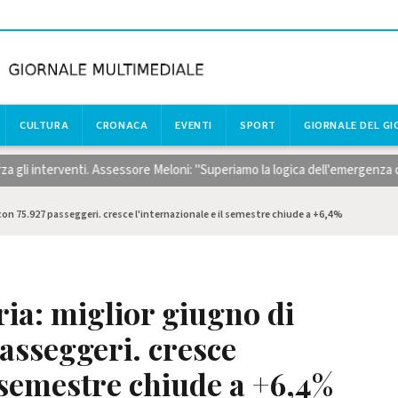
CULTURA
CRONACA
EVENTI
SPORT
GIORNALE DEL G
nterventi. Assessore Meloni: "Superiamo la logica dell'emergenza con risor
on 75.927 passeggeri. cresce l'internazionale e il semestre chiude a +6,4%
ia: miglior giugno di
asseggeri. cresce
l semestre chiude a +6,4%