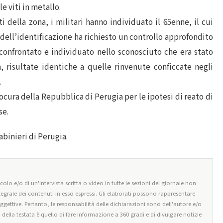
e viti in metallo.
 della zona, i militari hanno individuato il 65enne, il cui
ell’identificazione ha richiesto un controllo approfondito
 confrontato e individuato nello sconosciuto che era stato
ra, risultate identiche a quelle rinvenute conficcate negli
.
ocura della Repubblica di Perugia per le ipotesi di reato di
se.
abinieri di Perugia.
olo e/o di un'intervista scritta o video in tutte le sezioni del giornale non
tegrale dei contenuti in esso espressi. Gli elaborati possono rappresentare
oggettive. Pertanto, le responsabilità delle dichiarazioni sono dell'autore e/o
o della testata è quello di fare informazione a 360 gradi e di divulgare notizie