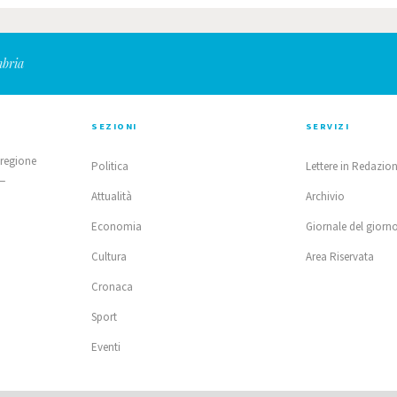
mbria
SEZIONI
SERVIZI
 regione
Politica
Lettere in Redazio
 —
Attualità
Archivio
Economia
Giornale del giorn
Cultura
Area Riservata
Cronaca
Sport
Eventi