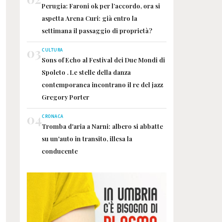
Perugia: Faroni ok per l’accordo, ora si
aspetta Arena Curi: già entro la
settimana il passaggio di proprietà?
03
CULTURA
Sons of Echo al Festival dei Due Mondi di
Spoleto . Le stelle della danza
contemporanea incontrano il re del jazz
Gregory Porter
04
CRONACA
Tromba d'aria a Narni: albero si abbatte
su un'auto in transito, illesa la
conducente