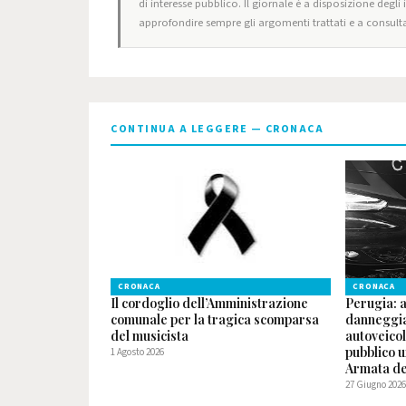
di interesse pubblico. Il giornale è a disposizione degli
approfondire sempre gli argomenti trattati e a consulta
CONTINUA A LEGGERE — CRONACA
CRONACA
CRONACA
Il cordoglio dell’Amministrazione
Perugia: 
comunale per la tragica scomparsa
danneggia
del musicista
autoveicol
pubblico u
1 Agosto 2026
Armata del
27 Giugno 202