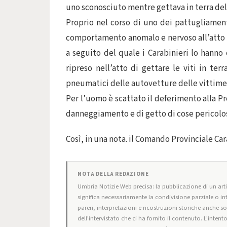
uno sconosciuto mentre gettava in terra dell
Proprio nel corso di uno dei pattugliamenti
comportamento anomalo e nervoso all’atto d
a seguito del quale i Carabinieri lo hanno
ripreso nell’atto di gettare le viti in ter
pneumatici delle autovetture delle vittime
Per l’uomo è scattato il deferimento alla Pr
danneggiamento e di getto di cose pericolo
Così, in una nota. il Comando Provinciale Car
NOTA DELLA REDAZIONE
Umbria Notizie Web precisa: la pubblicazione di un artic
significa necessariamente la condivisione parziale o in
pareri, interpretazioni e ricostruzioni storiche anche s
dell'intervistato che ci ha fornito il contenuto. L'intent