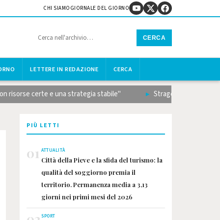
CHI SIAMO
GIORNALE DEL GIORNO
CERCA
IORNO
LETTERE IN REDAZIONE
CERCA
sorse certe e una strategia stabile"
Strage sulla Terni-Rieti, i
PIÙ LETTI
01
ATTUALITÀ
Città della Pieve e la sfida del turismo: la
qualità del soggiorno premia il
territorio. Permanenza media a 3,13
giorni nei primi mesi del 2026
02
SPORT