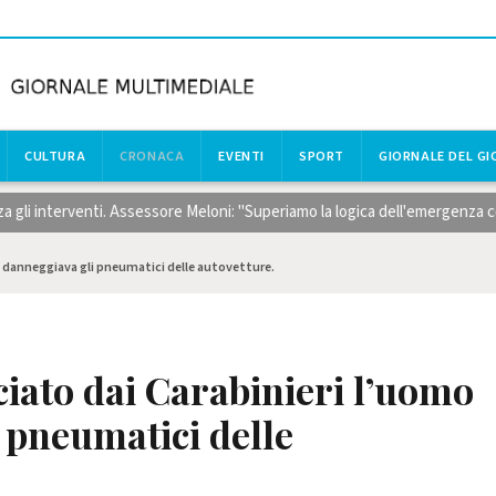
CULTURA
CRONACA
EVENTI
SPORT
GIORNALE DEL G
 interventi. Assessore Meloni: "Superiamo la logica dell'emergenza con ri
e danneggiava gli pneumatici delle autovetture.
iato dai Carabinieri l’uomo
 pneumatici delle