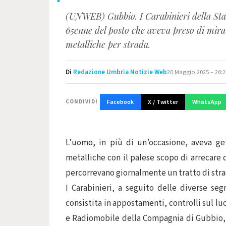
(UNWEB) Gubbio. I Carabinieri della Staz
65enne del posto che aveva preso di mira 
metalliche per strada.
Di
Redazione Umbria Notizie Web
20 Maggio 2025 – 20:2
Facebook
X / Twitter
WhatsApp
CONDIVIDI
L’uomo, in più di un’occasione, aveva ge
metalliche con il palese scopo di arrecare 
percorrevano giornalmente un tratto di str
I Carabinieri, a seguito delle diverse se
consistita in appostamenti, controlli sul lu
e Radiomobile della Compagnia di Gubbio, e