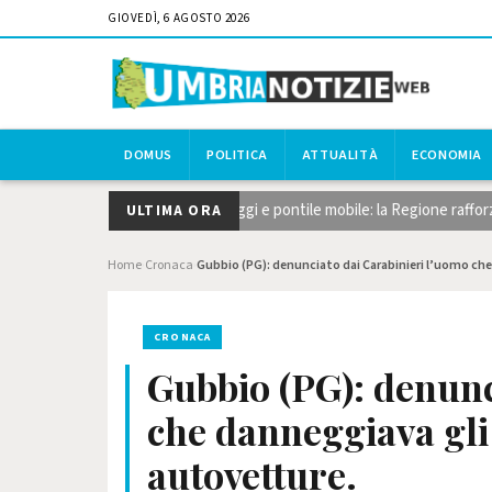
GIOVEDÌ, 6 AGOSTO 2026
DOMUS
POLITICA
ATTUALITÀ
ECONOMIA
no, taglio del canneto, dragaggi e pontile mobile: la Regione rafforza gli
ULTIMA ORA
Home
Cronaca
Gubbio (PG): denunciato dai Carabinieri l’uomo ch
›
›
CRONACA
Gubbio (PG): denunc
che danneggiava gli
autovetture.