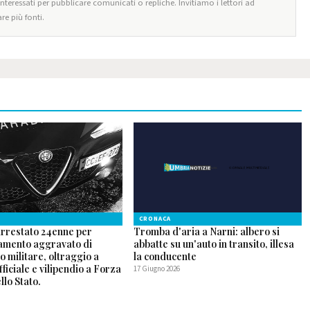
 interessati per pubblicare comunicati o repliche. Invitiamo i lettori ad
re più fonti.
CRONACA
arrestato 24enne per
Tromba d'aria a Narni: albero si
mento aggravato di
abbatte su un'auto in transito, illesa
o militare, oltraggio a
la conducente
fficiale e vilipendio a Forza
17 Giugno 2026
lo Stato.
6