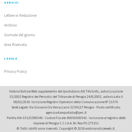
SERVIZI
Lettere in Redazione
Archivio
Giornale del giorno
Area Riservata
LEGALE
Privacy Policy
Umbria Notizie Web supplemento del Quotidiano ASI TifoGrifo, autorizzazione
33/2002 Registro dei Periodici del Tribunale di Perugia 24/9/2002, autorizzato il
08/02/2019. Iscrizione Registro Operatori della Comunicazione N° 21374.
Sede Legale: Via Giovanni Da Verrazzano 32 06127 Perugia - Posta certificata:
agenziastampaitalia@pec.it
Partita IVA: 03125390546 - Codice Fiscale: 80050630542 - Iscrizione al registro delle
imprese di Perugia C.C.I.A.A. Nr. Rea PG 273151
© Tutti i diritti sono riservati. Copyright © 2026 umbrianotizieweb.it.