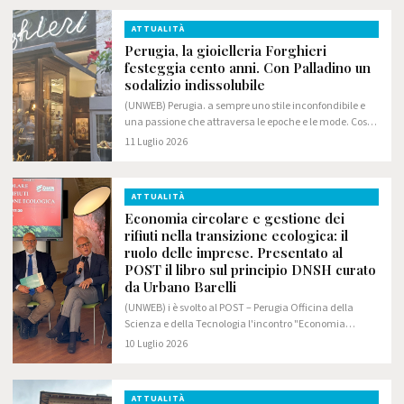
ATTUALITÀ
Perugia, la gioielleria Forghieri
festeggia cento anni. Con Palladino un
sodalizio indissolubile
(UNWEB) Perugia. a sempre uno stile inconfondibile e
una passione che attraversa le epoche e le mode. Così
la gioielleria Forghieri, uno degli indiscussi punti di
11 Luglio 2026
riferimento del settore orafo…
ATTUALITÀ
Economia circolare e gestione dei
rifiuti nella transizione ecologica: il
ruolo delle imprese. Presentato al
POST il libro sul principio DNSH curato
da Urbano Barelli
(UNWEB) i è svolto al POST – Perugia Officina della
Scienza e della Tecnologia l'incontro "Economia
circolare e gestione dei rifiuti nella transizione
10 Luglio 2026
ecologica", promosso da Gesenu in occasione…
ATTUALITÀ