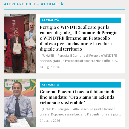
ALTRI ARTICOLI — ATTUALITÀ
ATTUALITÀ
Perugia e WINDTRE alleate per la
cultura digitale。Il Comune di Perugia
e WINDTRE firmano un Protocollo
d'intesa per l'inclusione e la cultura
digitale sul territorio
（UNWEB）Perugia. Il Comune di Perugia e WINDTRE
hanno siglato un Protocollo di cooperazione ufficiale
volto a promuovere la cittadinanza digitale e l'uso
14 Luglio 2026
consapevole delle nuove tecnologie.
ATTUALITÀ
Gesenu, Piacenti traccia il bilancio di
fine mandato: "Ora siamo un'azienda
virtuosa e sostenibile"
（UNWEB）Perugia. Alla Gesenu è giunta la fine di
un'era. Dopo nove anni Luciano Piacenti non sarà più
l'amministratore delegato (a partire dal prossimo mese
14 Luglio 2026
di settembre andrà a prestare la sua opera…