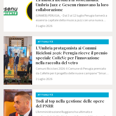
Umbria Jazz e Gesenu rinnovano la loro
collaborazione
(UNWEB) PERUGIA, - Dal 3 al 12 luglio Perugia tornerà a
essere la capitale della musica jazz con una nuova
edizione di Umbria Jazz. Anche quest'anno, al fianco
3 Luglio 2026
del festival, ci sarà Gesenu, che…
ATTUALITÀ
L'Umbria protagonista ai Comuni
Ricicloni 2026: Perugia riceve il premio
speciale CoReVe per l'innovazione
nella raccolta del vetro
Comuni Ricicloni 2026: Il Comune di Perugia premiato
da CoReVe per il progetto delle nuove campane "Smart
Waste". A Gesenu e al Comune il riconoscimento
2 Luglio 2026
speciale per l'innovazione nella raccolta del…
ATTUALITÀ
Todi al top nella gestione delle opere
del PNRR
L'Amministrazione Ruggiano ha ultimato e