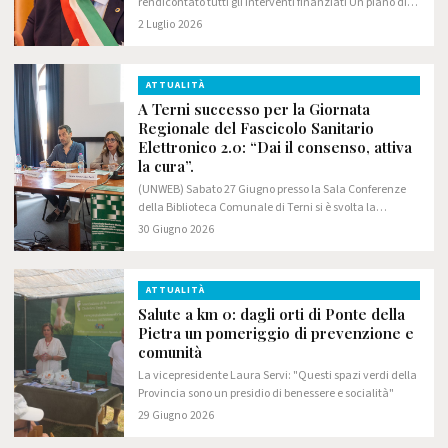
rendicontato tutti gli interventi finanziati Un piano di
investimenti storico è stato portato a termine senza
2 Luglio 2026
errori, contenzioni e ritardi
ATTUALITÀ
A Terni successo per la Giornata
Regionale del Fascicolo Sanitario
Elettronico 2.0: “Dai il consenso, attiva
la cura”.
(UNWEB) Sabato 27 Giugno presso la Sala Conferenze
della Biblioteca Comunale di Terni si è svolta la
Giornata regionale del Fascicolo Sanitario Elettronico –
30 Giugno 2026
“Dai il consenso, attiva la cura”.
ATTUALITÀ
Salute a km 0: dagli orti di Ponte della
Pietra un pomeriggio di prevenzione e
comunità
La vicepresidente Laura Servi: "Questi spazi verdi della
Provincia sono un presidio di benessere e socialità"
29 Giugno 2026