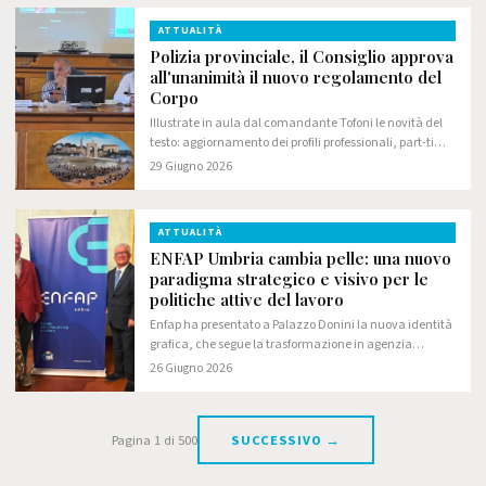
ATTUALITÀ
Polizia provinciale, il Consiglio approva
all'unanimità il nuovo regolamento del
Corpo
Illustrate in aula dal comandante Tofoni le novità del
testo: aggiornamento dei profili professionali, part-time
sperimentale e rafforzamento delle funzioni della
29 Giugno 2026
Vicecomandante
ATTUALITÀ
ENFAP Umbria cambia pelle: una nuovo
paradigma strategico e visivo per le
politiche attive del lavoro
Enfap ha presentato a Palazzo Donini la nuova identità
grafica, che segue la trasformazione in agenzia
formativa
26 Giugno 2026
Pagina 1 di 500
SUCCESSIVO →