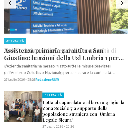
❮
❯
ATTUALITÀ
Assistenza primaria garantita a San
Giustino: le azioni della Usl Umbria 1 per
tutelare i cittadini
L'Azienda sanitaria ha messo in atto tutte le misure previste
dall'Accordo Collettivo Nazionale per assicurare la continuità
dell'assistenza sanitaria nel Comune
29 Luglio 2026 – 08:28
Redazione UNW
ATTUALITÀ
Lotta al caporalato e al lavoro grigio: la
Zona Sociale 7 a supporto della
popolazione straniera con ‘Umbria
Legale Sicura’
27 Luglio 2026 – 20:26