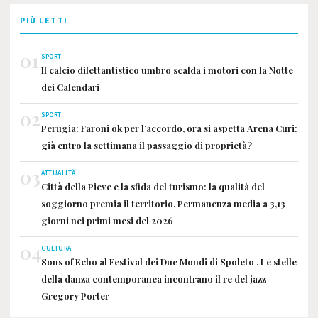
PIÙ LETTI
01
SPORT
Il calcio dilettantistico umbro scalda i motori con la Notte
dei Calendari
02
SPORT
Perugia: Faroni ok per l’accordo, ora si aspetta Arena Curi:
già entro la settimana il passaggio di proprietà?
03
ATTUALITÀ
Città della Pieve e la sfida del turismo: la qualità del
soggiorno premia il territorio. Permanenza media a 3,13
giorni nei primi mesi del 2026
04
CULTURA
Sons of Echo al Festival dei Due Mondi di Spoleto . Le stelle
della danza contemporanea incontrano il re del jazz
Gregory Porter