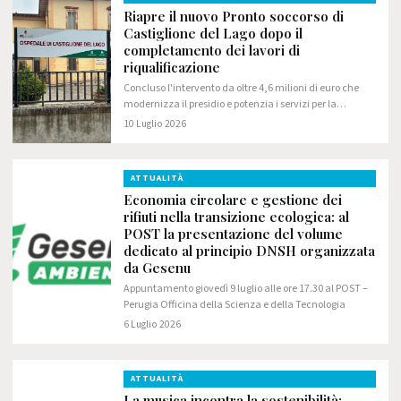
Riapre il nuovo Pronto soccorso di
Castiglione del Lago dopo il
completamento dei lavori di
riqualificazione
Concluso l'intervento da oltre 4,6 milioni di euro che
modernizza il presidio e potenzia i servizi per la
comunità del Trasimeno
10 Luglio 2026
ATTUALITÀ
Economia circolare e gestione dei
rifiuti nella transizione ecologica: al
POST la presentazione del volume
dedicato al principio DNSH organizzata
da Gesenu
Appuntamento giovedì 9 luglio alle ore 17.30 al POST –
Perugia Officina della Scienza e della Tecnologia
6 Luglio 2026
ATTUALITÀ
La musica incontra la sostenibilità: