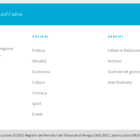
 dell'Umbria
SEZIONI
SERVIZI
 regione
Politica
Lettere in Redazio
 —
Attualità
Archivio
Economia
Giornale del giorn
Cultura
Area Riservata
Cronaca
Sport
Eventi
zione 33/2002 Registro dei Periodici del Tribunale di Perugia 24/9/2002, autorizzato il 08/