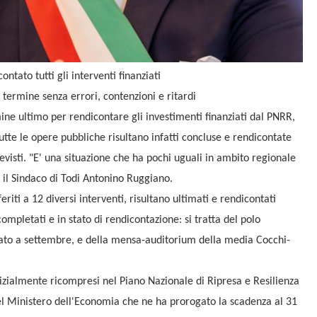
tato tutti gli interventi finanziati
 termine senza errori, contenzioni e ritardi
ne ultimo per rendicontare gli investimenti finanziati dal PNRR,
utte le opere pubbliche risultano infatti concluse e rendicontate
evisti. "E' una situazione che ha pochi uguali in ambito regionale
 il Sindaco di Todi Antonino Ruggiano.
feriti a 12 diversi interventi, risultano ultimati e rendicontati
mpletati e in stato di rendicontazione: si tratta del polo
rato a settembre, e della mensa-auditorium della media Cocchi-
nizialmente ricompresi nel Piano Nazionale di Ripresa e Resilienza
del Ministero dell'Economia che ne ha prorogato la scadenza al 31