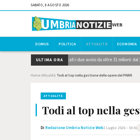
SABATO, 8 AGOSTO 2026
DOMUS
POLITICA
ATTUALITÀ
ECONOMIA
 strategiche STEP, pubblicati i due avvisi da oltre 31 milioni: dal 1° o
ULTIMA ORA
Home
Attualità
Todi al top nella gestione delle opere del PNRR
›
›
ATTUALITÀ
Todi al top nella ge
Di
Redazione Umbria Notizie Web
2 Luglio 2026 – 03:41