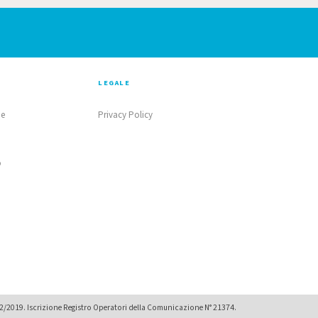
LEGALE
ne
Privacy Policy
o
02/2019. Iscrizione Registro Operatori della Comunicazione N° 21374.