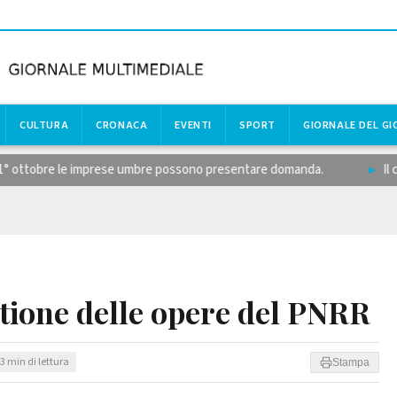
CULTURA
CRONACA
EVENTI
SPORT
GIORNALE DEL G
ttobre le imprese umbre possono presentare domanda.
Il calcio d
stione delle opere del PNRR
3 min di lettura
Stampa