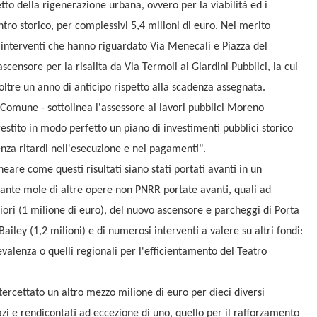
tto della rigenerazione urbana, ovvero per la viabilità ed i
entro storico, per complessivi 5,4 milioni di euro. Nel merito
li interventi che hanno riguardato Via Menecali e Piazza del
ensore per la risalita da Via Termoli ai Giardini Pubblici, la cui
oltre un anno di anticipo rispetto alla scadenza assegnata.
 Comune - sottolinea l'assessore ai lavori pubblici Moreno
gestito in modo perfetto un piano di investimenti pubblici storico
enza ritardi nell'esecuzione e nei pagamenti".
eare come questi risultati siano stati portati avanti in un
ante mole di altre opere non PNRR portate avanti, quali ad
iori (1 milione di euro), del nuovo ascensore e parcheggi di Porta
ailey (1,2 milioni) e di numerosi interventi a valere su altri fondi:
evalenza o quelli regionali per l'efficientamento del Teatro
ercettato un altro mezzo milione di euro per dieci diversi
zzazi e rendicontati ad eccezione di uno, quello per il rafforzamento