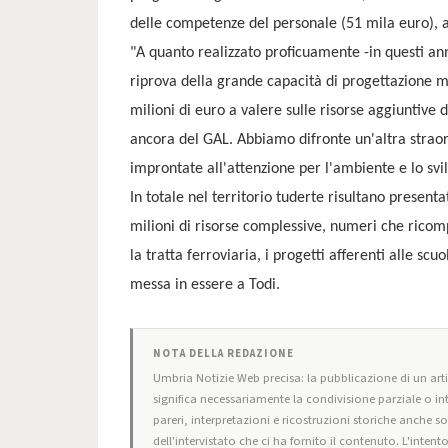
delle competenze del personale (51 mila euro), a
"A quanto realizzato proficuamente -in questi an
riprova della grande capacità di progettazione me
milioni di euro a valere sulle risorse aggiuntive
ancora del GAL. Abbiamo difronte un'altra straord
improntate all'attenzione per l'ambiente e lo svi
In totale nel territorio tuderte risultano present
milioni di risorse complessive, numeri che rico
la tratta ferroviaria, i progetti afferenti alle sc
messa in essere a Todi.
NOTA DELLA REDAZIONE
Umbria Notizie Web precisa: la pubblicazione di un artic
significa necessariamente la condivisione parziale o in
pareri, interpretazioni e ricostruzioni storiche anche s
dell'intervistato che ci ha fornito il contenuto. L'intent