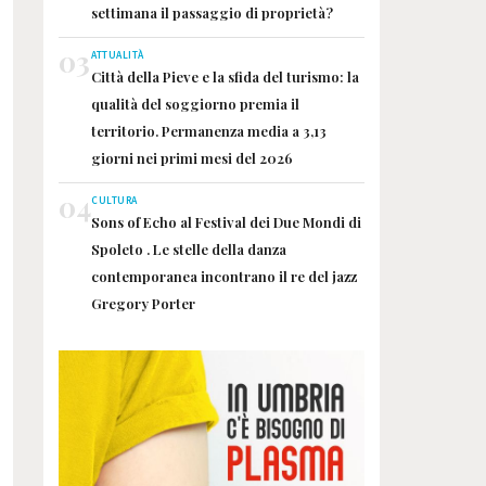
settimana il passaggio di proprietà?
03
ATTUALITÀ
Città della Pieve e la sfida del turismo: la
qualità del soggiorno premia il
territorio. Permanenza media a 3,13
giorni nei primi mesi del 2026
04
CULTURA
Sons of Echo al Festival dei Due Mondi di
Spoleto . Le stelle della danza
contemporanea incontrano il re del jazz
Gregory Porter