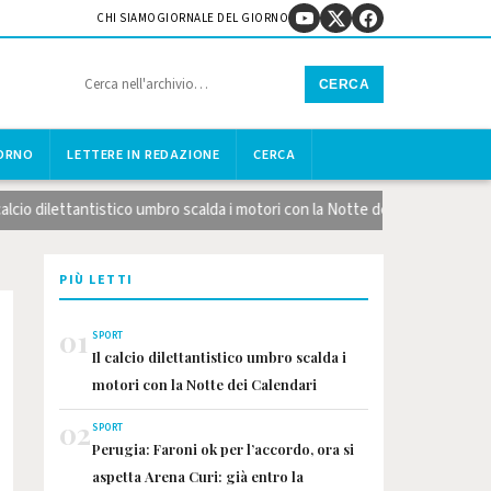
CHI SIAMO
GIORNALE DEL GIORNO
CERCA
IORNO
LETTERE IN REDAZIONE
CERCA
ilettantistico umbro scalda i motori con la Notte dei Calendari
La
PIÙ LETTI
01
SPORT
Il calcio dilettantistico umbro scalda i
motori con la Notte dei Calendari
02
SPORT
Perugia: Faroni ok per l’accordo, ora si
aspetta Arena Curi: già entro la