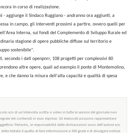
ncora in corso di realizzazione.
ni - aggiunge il Sindaco Ruggiano - andranno ora aggiunti, a
ssa in campo, gli interventi prossimi a partire, ovvero quelli per
 dell'Area Interna, sui fondi del Complemento di Sviluppo Rurale ed
inaria stagione di opere pubbliche diffuse sul territorio e
luppo sostenibile".
ati, secondo i dati openpnrr, 108 progetti per complessivi 80
mprendono altre opere, quali ad esempio il ponte di Montemolino,
uole, e che danno la misura dell'alta capacità e qualità di spesa
olo e/o di un'intervista scritta o video in tutte le sezioni del giornale non
tegrale dei contenuti in esso espressi. Gli elaborati possono rappresentare
oggettive. Pertanto, le responsabilità delle dichiarazioni sono dell'autore e/o
o della testata è quello di fare informazione a 360 gradi e di divulgare notizie