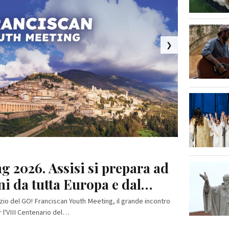
❯
rende il via Festivello (30
p e clubbing tra le mura
ontrovento