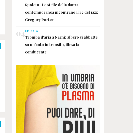
Spoleto . Le stelle della danza
contemporanea incontrano il re del jazz
Gregory Porter
04
CRONACA
Tromba d'aria a Narni: albero si abbatte
su un'auto in transito, illesa la
conducente
e
e