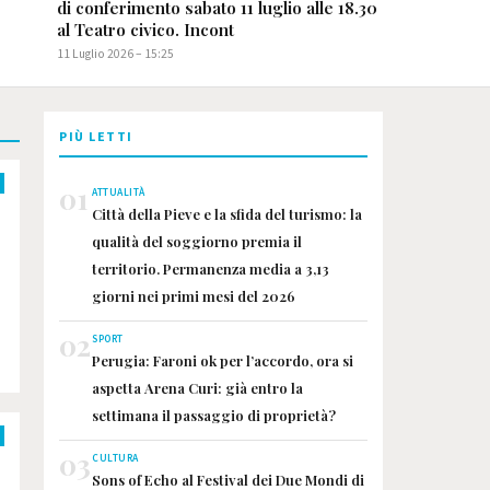
di conferimento sabato 11 luglio alle 18.30
al Teatro civico. Incont
11 Luglio 2026 – 15:25
PIÙ LETTI
01
ATTUALITÀ
Città della Pieve e la sfida del turismo: la
qualità del soggiorno premia il
territorio. Permanenza media a 3,13
giorni nei primi mesi del 2026
02
SPORT
Perugia: Faroni ok per l’accordo, ora si
aspetta Arena Curi: già entro la
settimana il passaggio di proprietà?
03
CULTURA
Sons of Echo al Festival dei Due Mondi di