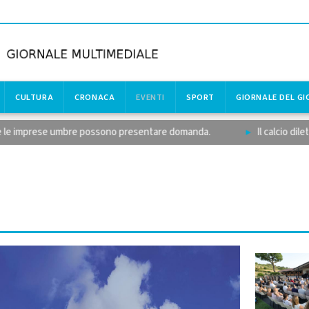
CULTURA
CRONACA
EVENTI
SPORT
GIORNALE DEL G
imprese umbre possono presentare domanda.
Il calcio dilettantist