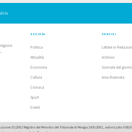
mbria
SEZIONI
SERVIZI
 regione
Politica
Lettere in Redazio
 —
Attualità
Archivio
Economia
Giornale del giorn
Cultura
Area Riservata
Cronaca
Sport
Eventi
zione 33/2002 Registro dei Periodici del Tribunale di Perugia 24/9/2002, autorizzato il 08/