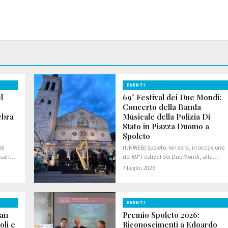
EVENTI
l
69° Festival dei Due Mondi:
Concerto della Banda
ebra
Musicale della Polizia Di
Stato in Piazza Duomo a
Spoleto
di
(UNWEB) Spoleto. Ieri sera, in occasione
ersano
del 69° Festival dei Due Mondi, alla
n punto
presenza del Capo della Polizia –
7 Luglio 2026
Direttore Generale della Pubblica
Sicurezza Prefetto Vittorio Pisani, la
Banda Musicale…
EVENTI
ran
Premio Spoleto 2026:
oli e
Riconoscimenti a Edoardo