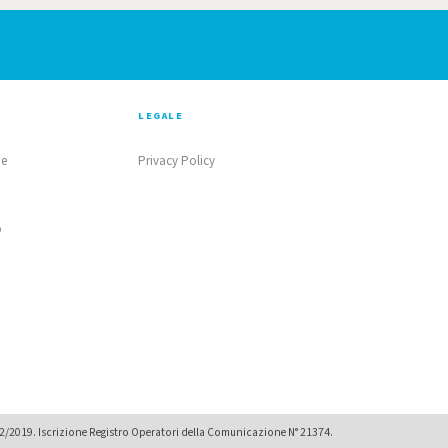
LEGALE
ne
Privacy Policy
o
02/2019. Iscrizione Registro Operatori della Comunicazione N° 21374.