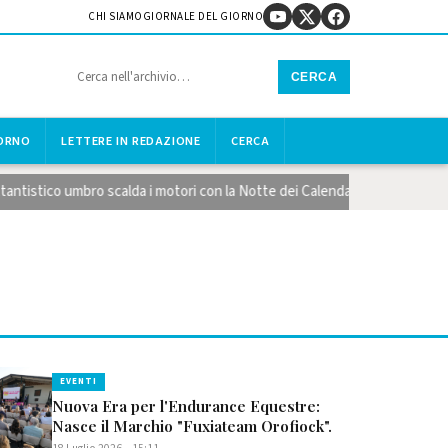
CHI SIAMO
GIORNALE DEL GIORNO
CERCA
IORNO
LETTERE IN REDAZIONE
CERCA
ico umbro scalda i motori con la Notte dei Calendari
Lago Trasime
EVENTI
Nuova Era per l'Endurance Equestre:
Nasce il Marchio "Fuxiateam Orofiock".