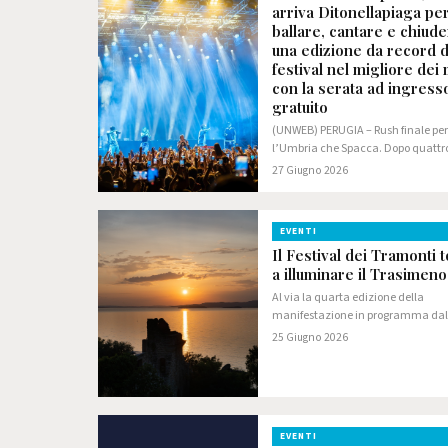
arriva Ditonellapiaga pe
ballare, cantare e chiud
una edizione da record d
festival nel migliore dei
con la serata ad ingress
gratuito
(UNWEB) PERUGIA – Rush finale per
l’Umbria che Spacca. Dopo quattr
giornate vibranti di musica, cultur
27 Giugno 2026
vivacità a 360 gradi, la quinta e
conclusiva di domenica 28 giugno
ancora con numerose…
EVENTI
Il Festival dei Tramonti 
a illuminare il Trasimeno
Al via la quarta edizione della
manifestazione in programma dal
giugno al 5 luglio Oltre 60 eventi tr
25 Giugno 2026
natura e gusto: gli otto Comuni del
uniti in un’unica grande esperien
Venerdì…
EVENTI