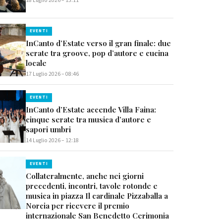
18 Luglio 2026 – 15:11
EVENTI
InCanto d’Estate verso il gran finale: due
serate tra groove, pop d’autore e cucina
locale
17 Luglio 2026 – 08:46
EVENTI
InCanto d’Estate accende Villa Faina:
cinque serate tra musica d’autore e
sapori umbri
14 Luglio 2026 – 12:18
EVENTI
Collateralmente, anche nei giorni
precedenti, incontri, tavole rotonde e
musica in piazza Il cardinale Pizzaballa a
Norcia per ricevere il premio
internazionale San Benedetto Cerimonia