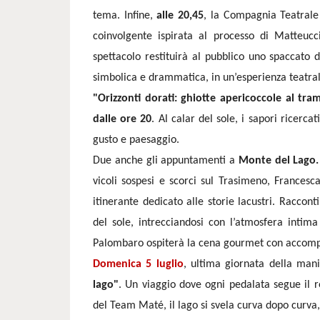
tema. Infine,
alle 20,45
, la Compagnia Teatrale
coinvolgente ispirata al processo di Matteuc
spettacolo restituirà al pubblico uno spaccato 
simbolica e drammatica, in un’esperienza teatra
"Orizzonti dorati: ghiotte apericoccole al tr
dalle ore 20
. Al calar del sole, i sapori ricer
gusto e paesaggio.
Due anche gli appuntamenti a
Monte del Lago. 
vicoli sospesi e scorci sul Trasimeno, Frances
itinerante dedicato alle storie lacustri. Racco
del sole, intrecciandosi con l’atmosfera intima
Palombaro ospiterà la cena gourmet con accom
Domenica 5 luglio
, ultima giornata della man
lago"
. Un viaggio dove ogni pedalata segue il r
del Team Maté, il lago si svela curva dopo curva, t