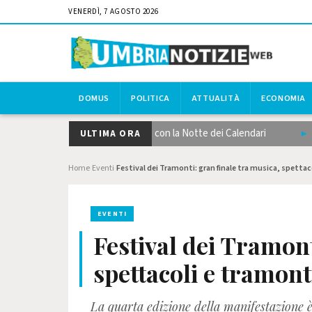
VENERDÌ, 7 AGOSTO 2026
DOMUS
POLITICA
ATTUALITÀ
ECONOMIA
stico umbro scalda i motori con la Notte dei Calendari
Lago Trasim
ULTIMA ORA
Home
Eventi
Festival dei Tramonti: gran finale tra musica, spetta
›
›
EVENTI
Festival dei Tramont
spettacoli e tramont
La quarta edizione della manifestazione è