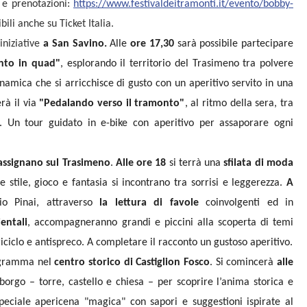
i e prenotazioni:
https://www.festivaldeitramonti.it/evento/bobby-
ibili anche su Ticket Italia.
iniziative
a San Savino.
Alle
ore 17,30
sarà possibile partecipare
onto in quad"
, esplorando il territorio del Trasimeno tra polvere
namica che si arricchisce di gusto con un aperitivo servito in una
rà il via
"Pedalando verso il tramonto"
, al ritmo della sera, tra
. Un tour guidato in e-bike con aperitivo per assaporare ogni
Passignano sul Trasimeno
.
Alle ore 18
si terrà una
sfilata di moda
tile, gioco e fantasia si incontrano tra sorrisi e leggerezza.
A
o Pinai, attraverso
la lettura di favole
coinvolgenti ed in
entali
, accompagneranno grandi e piccini alla scoperta di temi
riciclo e antispreco. A completare il racconto un gustoso aperitivo.
rogramma nel
centro storico di Castiglion Fosco
. Si comincerà
alle
 borgo – torre, castello e chiesa – per scoprire l’anima storica e
peciale apericena "magica" con sapori e suggestioni ispirate al