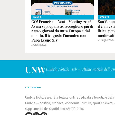
EVENTI
EVENTI
GO! Franciscan Youth Meeting 2026.
San Venan
Assisi si prepara ad accogliere più di
il via Fest
2.500 giovani da tutta Europa e dal
lirica, po
mondo. Il 6 agosto l'incontro con
medievali
Papa Leone XIV
29 Luglio 2026
1 Agosto 2026
UNW
Umbria Notizie Web – Ultime notizie dell'U
CHI SIAMO
Umbria Notizie Web è la testata online dedicata alle notizie della
Umbria — politica, cronaca, economia, cultura, sport ed eventi
supplemento del Quotidiano ASI TifoGrifo.