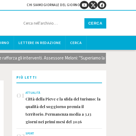
CHI SIAMO
GIORNALE DEL GIORNO
CERCA
IORNO
LETTERE IN REDAZIONE
CERCA
li interventi. Assessore Meloni: "Superiamo la logica dell'emergenza con r
PIÙ LETTI
01
ATTUALITÀ
Città della Pieve e la sfida del turismo: la
qualità del soggiorno premia il
territorio. Permanenza media a 3,13
giorni nei primi mesi del 2026
02
SPORT