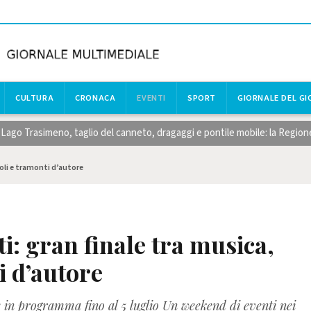
CULTURA
CRONACA
EVENTI
SPORT
GIORNALE DEL G
eno, taglio del canneto, dragaggi e pontile mobile: la Regione rafforza g
coli e tramonti d’autore
i: gran finale tra musica,
i d’autore
 in programma fino al 5 luglio Un weekend di eventi nei