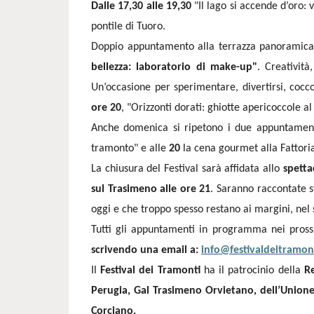
Dalle 17,30 alle 19,30
"Il lago si accende d’oro:
pontile di Tuoro.
Doppio appuntamento alla terrazza panoramic
bellezza: laboratorio di make-up"
. Creativit
Un’occasione per sperimentare, divertirsi, coccol
ore 20
, "Orizzonti dorati: ghiotte apericoccole a
Anche domenica si ripetono i due appuntamen
tramonto" e alle
20
la cena gourmet alla Fatto
La chiusura del Festival sarà affidata allo
spetta
sul Trasimeno alle ore 21
. Saranno raccontate st
oggi e che troppo spesso restano ai margini, nel s
Tutti gli appuntamenti in programma nei pros
scrivendo una email a:
info@festivaldeitramont
Il
Festival dei Tramonti
ha il patrocinio della
Re
Perugia, Gal Trasimeno Orvietano, dell’Unione 
Corciano.