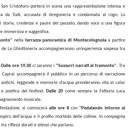
 San Cristoforo porterà in scena una rappresentazione intensa e
cia da Todi, accusata di stregoneria e condannata al rogo. Lo
di storia, credenze e paure del passato, dando voce a una figura
le immersiva e suggestiva.
amonto"
nella
terrazza panoramica di Montecolognola
a partire
cati de La Ghiottoneria accompagneranno un’esperienza sospesa tra
Dalle ore 19,30
ci saranno i
"Sussurri narrati al tramonto"
. Tra
ca Caprai accompagnerà il pubblico in un percorso di narrazione
nti antichi, leggende e memorie d’acqua prenderanno vita al calar
 e poetica del festival.
Dalle 20
come sempre la Fattoria Luca
pagnamento musicale.
ifestazione, si comincerà
alle ore 8
con
"Pedalando intorno al
espiro dell’acqua e il profilo morbido delle colline. In compagnia
ra riflessi dorati e silenzi che parlano.