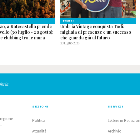
EVENTI
zo, a Rotecastello prende
Umbria Vintage conquista Todi:
ivello (30 luglio - 2 agosto):
migliaia di presenze e un successo
p e clubbing tra le mura
che guarda già al futuro
23 Luglio 2026
mbria
SEZIONI
SERVIZI
 regione
Politica
Lettere in Redazio
 —
Attualità
Archivio