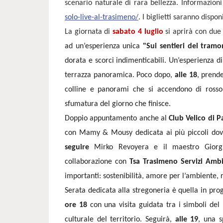
scenario naturale di rara bellezza. Informazion
solo-live-al-trasimeno/
. I biglietti saranno dispon
La giornata di
sabato 4 luglio
si aprirà con due 
ad un’esperienza unica
"Sui sentieri del tram
dorata e scorci indimenticabili. Un’esperienza di
terrazza panoramica. Poco dopo,
alle 18
, prende
colline e panorami che si accendono di rosso
sfumatura del giorno che finisce.
Doppio appuntamento anche al
Club Velico di 
con Mamy & Mousy dedicata ai più piccoli dove s
seguire
Mirko Revoyera e il maestro Giorgi
collaborazione con
Tsa Trasimeno Servizi Ambi
importanti: sostenibilità, amore per l’ambiente, 
Serata dedicata alla stregoneria è quella in p
ore 18
con una visita guidata tra i simboli del
culturale del territorio. Seguirà,
alle 19
, una s