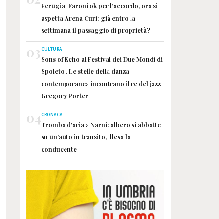
Perugia: Faroni ok per l’accordo, ora si
aspetta Arena Curi: già entro la
settimana il passaggio di proprietà?
03
CULTURA
Sons of Echo al Festival dei Due Mondi di
Spoleto . Le stelle della danza
contemporanea incontrano il re del jazz
Gregory Porter
04
CRONACA
Tromba d'aria a Narni: albero si abbatte
su un'auto in transito, illesa la
conducente