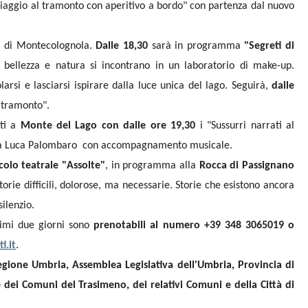
 viaggio al tramonto con aperitivo a bordo" con partenza dal nuovo
a di Montecolognola.
Dalle 18,30
sarà in programma
"Segreti di
à, bellezza e natura si incontrano in un laboratorio di make-up.
arsi e lasciarsi ispirare dalla luce unica del lago. Seguirà,
dalle
l tramonto".
ti a
Monte del Lago con dalle ore 19,30
i "Sussurri narrati al
ria Luca Palombaro con accompagnamento musicale.
colo teatrale "Assolte"
, in programma alla
Rocca di Passignano
orie difficili, dolorose, ma necessarie. Storie che esistono ancora
ilenzio.
simi due giorni sono
prenotabili al numero +39 348 3065019 o
i.it
.
gione Umbria, Assemblea Legislativa dell'Umbria, Provincia di
dei Comuni del Trasimeno, dei relativi Comuni e della Città di