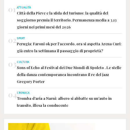
01
ATTUALITÀ
Città della Pieve e la sfida del turismo: la qualità del
soggiorno premia il territorio. Permanenza media a 3,13
giorni nei primi mesi del 2026
02
SPORT
Perugia: Faroni ok per l’accordo, ora si aspetta Arena Curi:
già entro la settimana il passaggio di proprietà?
03
CULTURA
Sons of Echo al Festival dei Due Mondi di Spoleto . Le stelle
della danza contemporanea incontrano il re del jazz
Gregory Porter
04
CRONACA
Tromba d'aria a Narni: albero si abbatte su un'auto in
transito, illesa la conducente