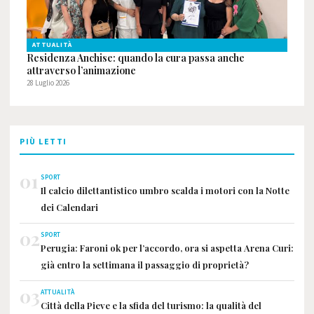
ATTUALITÀ
Residenza Anchise: quando la cura passa anche
attraverso l’animazione
28 Luglio 2026
PIÙ LETTI
01
SPORT
Il calcio dilettantistico umbro scalda i motori con la Notte
dei Calendari
02
SPORT
Perugia: Faroni ok per l’accordo, ora si aspetta Arena Curi:
già entro la settimana il passaggio di proprietà?
03
ATTUALITÀ
Città della Pieve e la sfida del turismo: la qualità del