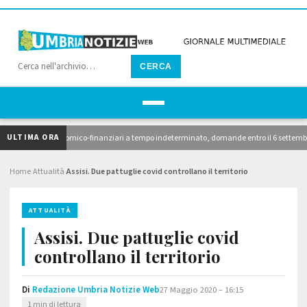
CERCA
ULTIMA ORA
nzionari economico-finanziari a tempo indeterminato, domande entro il 6 settembre. 10 avv
Home
Attualità
Assisi. Due pattuglie covid controllano il territorio
›
›
ATTUALITÀ
Assisi. Due pattuglie covid
controllano il territorio
Di
Redazione Umbria Notizie Web
27 Maggio 2020 – 16:15
1 min di lettura