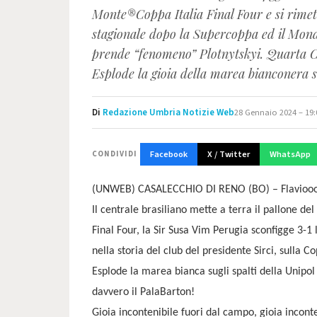
Monte®Coppa Italia Final Four e si rimette
stagionale dopo la Supercoppa ed il Mond
prende “fenomeno” Plotnytskyi. Quarta Cop
Esplode la gioia della marea bianconera su
Di
Redazione Umbria Notizie Web
28 Gennaio 2024 – 19:
Facebook
X / Twitter
WhatsApp
CONDIVIDI
(UNWEB) CASALECCHIO DI RENO (BO) – Flavioo
Il centrale brasiliano mette a terra il pallone de
Final Four, la Sir Susa Vim Perugia sconfigge 3-1
nella storia del club del presidente Sirci, sulla Co
Esplode la marea bianca sugli spalti della Unipo
davvero il PalaBarton!
Gioia incontenibile fuori dal campo, gioia incon