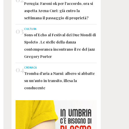
Perugia: Faroni ok per l’accordo, ora si
aspetta Arena Curi: già entro la
settimana il passaggio di proprietà?
03
CULTURA
Sons of Echo al Festival dei Due Mondi di
Spoleto . Le stelle della danza
contemporanea incontrano il re del jazz
Gregory Porter
04
CRONACA
Tromba d'aria a Narni: albero si abbatte
su un'auto in transito, illesa la
conducente