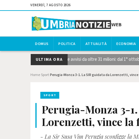
VENERDÌ, 7 AGOSTO 2026
DOMUS
POLITICA
ATTUALITÀ
ECONOMIA
egiche STEP, pubblicati i due avvisi da oltre 31 milioni: dal 1° ottobre
ULTIMA ORA
Home
Sport
Perugia-Monza 3-1. La SIR guidata da Lorenzetti, vince la
›
›
SPORT
Perugia-Monza 3-1.
Lorenzetti, vince la 
- La Sir Susa Vim Perugia sconfigge la Mi