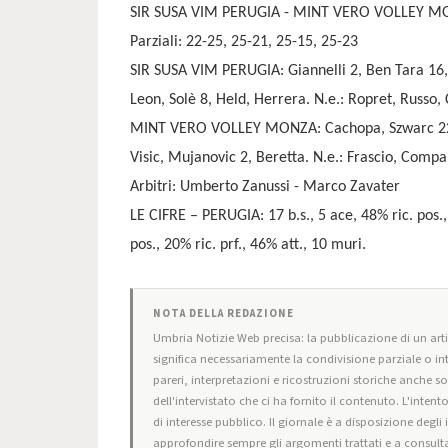
SIR SUSA VIM PERUGIA - MINT VERO VOLLEY M
Parziali: 22-25, 25-21, 25-15, 25-23
SIR SUSA VIM PERUGIA: Giannelli 2, Ben Tara 16, F
Leon, Solè 8, Held, Herrera. N.e.: Ropret, Russo, C
MINT VERO VOLLEY MONZA: Cachopa, Szwarc 22, G
Visic, Mujanovic 2, Beretta. N.e.: Frascio, Compar
Arbitri: Umberto Zanussi - Marco Zavater
LE CIFRE – PERUGIA: 17 b.s., 5 ace, 48% ric. pos.,
pos., 20% ric. prf., 46% att., 10 muri.
NOTA DELLA REDAZIONE
Umbria Notizie Web precisa: la pubblicazione di un artic
significa necessariamente la condivisione parziale o in
pareri, interpretazioni e ricostruzioni storiche anche s
dell'intervistato che ci ha fornito il contenuto. L'intent
di interesse pubblico. Il giornale è a disposizione degli
approfondire sempre gli argomenti trattati e a consulta