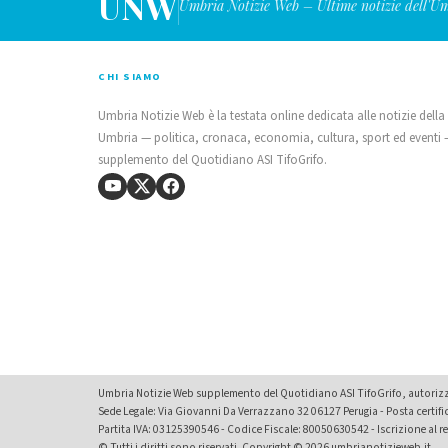
UNW
Umbria Notizie Web – Ultime notizie dell'U
CHI SIAMO
Umbria Notizie Web è la testata online dedicata alle notizie della
Umbria — politica, cronaca, economia, cultura, sport ed eventi
supplemento del Quotidiano ASI TifoGrifo.
Umbria Notizie Web supplemento del Quotidiano ASI TifoGrifo, autorizza
Sede Legale: Via Giovanni Da Verrazzano 32 06127 Perugia - Posta certif
Partita IVA: 03125390546 - Codice Fiscale: 80050630542 - Iscrizione al reg
© Tutti i diritti sono riservati. Copyright © 2026 umbrianotizieweb.it.