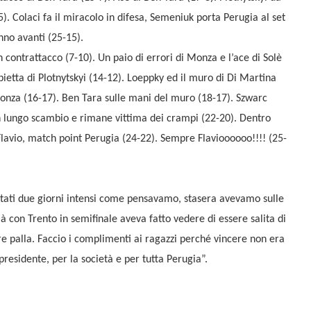
). Colaci fa il miracolo in difesa, Semeniuk porta Perugia al set
anno avanti (25-15).
 contrattacco (7-10). Un paio di errori di Monza e l’ace di Solè
ietta di Plotnytskyi (14-12). Loeppky ed il muro di Di Martina
nza (16-17). Ben Tara sulle mani del muro (18-17). Szwarc
n lungo scambio e rimane vittima dei crampi (22-20). Dentro
lavio, match point Perugia (24-22). Sempre Flavioooooo!!!! (25-
stati due giorni intensi come pensavamo, stasera avevamo sulle
ià con Trento in semifinale aveva fatto vedere di essere salita di
ere palla. Faccio i complimenti ai ragazzi perché vincere non era
 presidente, per la società e per tutta Perugia”.