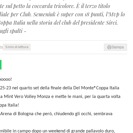
 sul petto la coccarda tricolore. È il terzo titolo
iale per Club. Semeniuk è super con 18 punti, l’Mvp lo
pa Italia nella storia del club del presidente Sirci.
gli spalti -
01
5 min di lettura
Stampa
ooooo!
l 25-23 nel quarto set della finale della Del Monte®Coppa Italia
 la Mint Vero Volley Monza e mette le mani, per la quarta volta
ppa Italia!
l Arena di Bologna che però, chiudendo gli occhi, sembrava
tenibile in campo dopo un weekend di grande pallavolo duro,