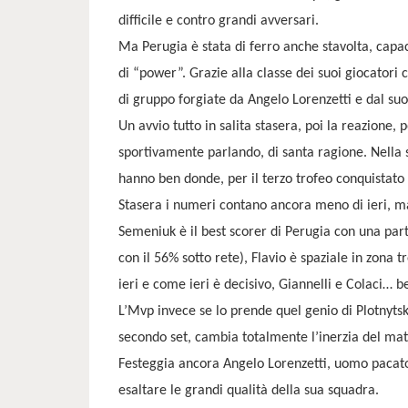
difficile e contro grandi avversari.
Ma Perugia è stata di ferro anche stavolta, capa
di “power”. Grazie alla classe dei suoi giocatori 
di gruppo forgiate da Angelo Lorenzetti e dal suo
Un avvio tutto in salita stasera, poi la reazione,
sportivamente parlando, di santa ragione. Nella so
hanno ben donde, per il terzo trofeo conquistato
Stasera i numeri contano ancora meno di ieri, m
Semeniuk è il best scorer di Perugia con una part
con il 56% sotto rete), Flavio è spaziale in zona
ieri e come ieri è decisivo, Giannelli e Colaci… b
L’Mvp invece se lo prende quel genio di Plotnytsk
secondo set, cambia totalmente l’inerzia del mat
Festeggia ancora Angelo Lorenzetti, uomo pacato 
esaltare le grandi qualità della sua squadra.