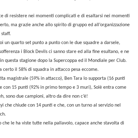
ce di resistere nei momenti complicati e di esaltarsi nei momenti
certo, ma grazie anche allo spirito di gruppo ed all’organizzazione
 staff.
 poi un quarto set punto a punto con le due squadre a darsele,
fferenza i Block Devils ci sanno stare ed alla fine esultano, e ne
 in questa stagione dopo la Supercoppa ed il Mondiale per Club.
a certo il 58% di squadra in attacco pesa eccome.
ita magistrale (59% in attacco), Ben Tara lo supporta (16 punti
 tre con 15 punti (92% in primo tempo e 3 muri), Solè entra come
eh, sono due campioni, altro da dire non c’è!
yi che chiude con 14 punti e che, con un turno al servizio nel
ch.
che le ha viste tutte nella pallavolo, capace anche stavolta di