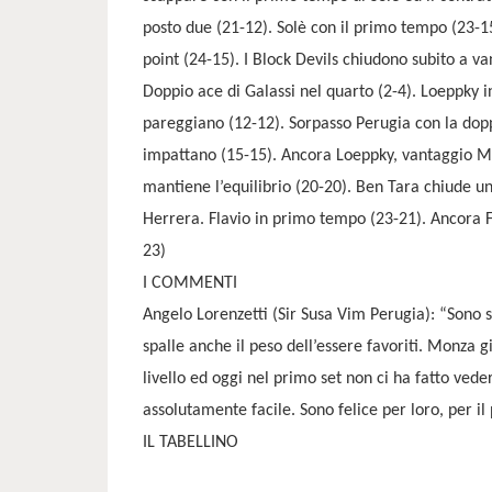
posto due (21-12). Solè con il primo tempo (23-15
point (24-15). I Block Devils chiudono subito a v
Doppio ace di Galassi nel quarto (2-4). Loeppky in
pareggiano (12-12). Sorpasso Perugia con la dopp
impattano (15-15). Ancora Loeppky, vantaggio Mo
mantiene l’equilibrio (20-20). Ben Tara chiude u
Herrera. Flavio in primo tempo (23-21). Ancora F
23)
I COMMENTI
Angelo Lorenzetti (Sir Susa Vim Perugia): “Sono 
spalle anche il peso dell’essere favoriti. Monza g
livello ed oggi nel primo set non ci ha fatto ved
assolutamente facile. Sono felice per loro, per il
IL TABELLINO