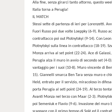
Alla fine, senza girarci tanto attorno, questo we
Italia torna a Perugia!
IL MATCH
Stessi sette di partenza di ieri per Lorenzetti. A
Fuori Russo poi due volte Loeppky (6-9). Russo ac
contrattacco poi out Plotnytskyi (9-14). Con Leon
Plotnytskyi sulla linea in contrattacco (18-19). Sz
Monza arriva al set point (22-24). Ace di Galassi
Perugia alza il muro in avvio di secondo set (4-0
vantaggio per i suoi (10-8). Muro vincente di Be
15). Giannelli smarca Ben Tara senza muro e chiud
Held, entrato per il servizio, miracoloso in difes
porta Perugia al seti point (24-19). Al terzo ten
Avanti Monza nel terzo con Maar (2-3). Plotnytsky
poi Semeniuk e Flavio (9-6). Invasione del muro b
scappare con il primo tempo di Solè ed il contrat