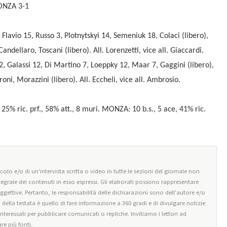
ONZA 3-1
lavio 15, Russo 3, Plotnytskyi 14, Semeniuk 18, Colaci (libero),
andellaro, Toscani (libero). All. Lorenzetti, vice all. Giaccardi.
alassi 12, Di Martino 7, Loeppky 12, Maar 7, Gaggini (libero),
oni, Morazzini (libero). All. Eccheli, vice all. Ambrosio.
 25% ric. prf., 58% att., 8 muri. MONZA: 10 b.s., 5 ace, 41% ric.
olo e/o di un'intervista scritta o video in tutte le sezioni del giornale non
tegrale dei contenuti in esso espressi. Gli elaborati possono rappresentare
oggettive. Pertanto, le responsabilità delle dichiarazioni sono dell'autore e/o
o della testata è quello di fare informazione a 360 gradi e di divulgare notizie
 interessati per pubblicare comunicati o repliche. Invitiamo i lettori ad
re più fonti.