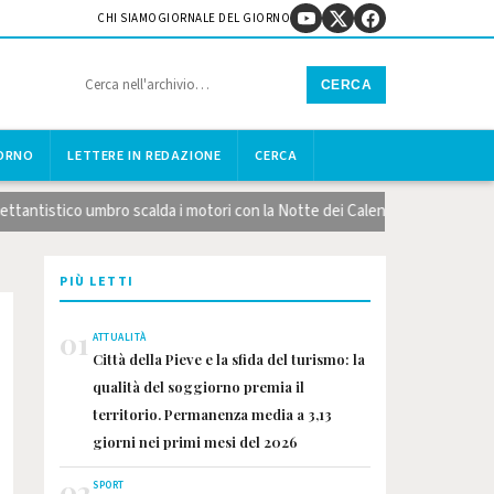
CHI SIAMO
GIORNALE DEL GIORNO
CERCA
IORNO
LETTERE IN REDAZIONE
CERCA
tistico umbro scalda i motori con la Notte dei Calendari
Lago Tras
PIÙ LETTI
01
ATTUALITÀ
Città della Pieve e la sfida del turismo: la
qualità del soggiorno premia il
territorio. Permanenza media a 3,13
giorni nei primi mesi del 2026
02
SPORT