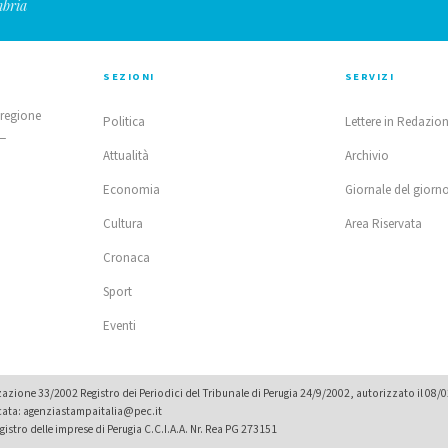
mbria
SEZIONI
SERVIZI
 regione
Politica
Lettere in Redazio
 —
Attualità
Archivio
Economia
Giornale del giorn
Cultura
Area Riservata
Cronaca
Sport
Eventi
zione 33/2002 Registro dei Periodici del Tribunale di Perugia 24/9/2002, autorizzato il 08/
icata: agenziastampaitalia@pec.it
istro delle imprese di Perugia C.C.I.A.A. Nr. Rea PG 273151