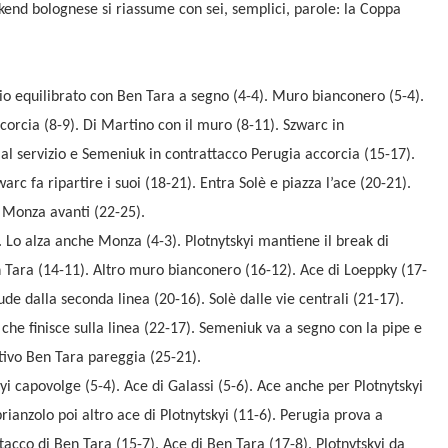
ekend bolognese si riassume con sei, semplici, parole: la Coppa
vvio equilibrato con Ben Tara a segno (4-4). Muro bianconero (5-4).
corcia (8-9). Di Martino con il muro (8-11). Szwarc in
 al servizio e Semeniuk in contrattacco Perugia accorcia (15-17).
warc fa ripartire i suoi (18-21). Entra Solè e piazza l’ace (20-21).
, Monza avanti (22-25).
). Lo alza anche Monza (4-3). Plotnytskyi mantiene il break di
n Tara (14-11). Altro muro bianconero (16-12). Ace di Loeppky (17-
e dalla seconda linea (20-16). Solè dalle vie centrali (21-17).
a che finisce sulla linea (22-17). Semeniuk va a segno con la pipe e
tativo Ben Tara pareggia (25-21).
i capovolge (5-4). Ace di Galassi (5-6). Ace anche per Plotnytskyi
rianzolo poi altro ace di Plotnytskyi (11-6). Perugia prova a
tacco di Ben Tara (15-7). Ace di Ben Tara (17-8). Plotnytskyi da